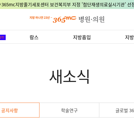
🎉365mc지방줄기세포센터 보건복지부 지정 '첨단재생의료실시기관' 선정
람스
지방흡입
지방
새소식
공지사항
학술연구
글로벌 36