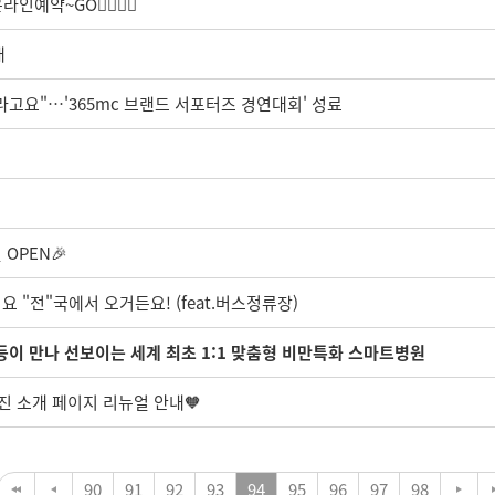
약~GO🏃‍♀️🏃‍♀️
내
고요"…'365mc 브랜드 서포터즈 경연대회' 성료
OPEN🎉
요 "전"국에서 오거든요! (feat.버스정류장)
1등이 만나 선보이는 세계 최초 1:1 맞춤형 비만특화 스마트병원
의료진 소개 페이지 리뉴얼 안내🧡
90
91
92
93
94
95
96
97
98