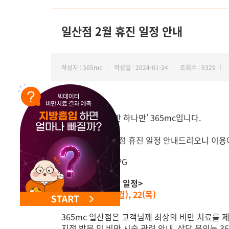
NEW 교대 지방줄기세포센터 오픈
일산점 2월 휴진 일정 안내
작성자 : 365mc
작성일 : 2024-01-24
조회수 : 9329
안녕하세요, ‘비만 하나만’ 365mc입니다.
2월 365mc 일산점 휴진 일정 안내드리오니 이
<일산점 2월 휴진 일정>
1(목),9(금)~12(월), 22(목)
365mc 일산점은 고객님께 최상의 비만 치료를 
지점 방문 및 비만 시술 관련 안내, 상담 문의는 