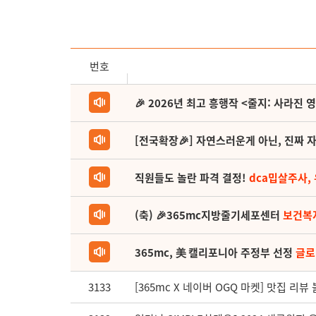
번호
🎉 2026년 최고 흥행작 <줄지: 사라진 
[전국확장🎉] 자연스러운게 아닌, 진짜 자
직원들도 놀란 파격 결정!
dca밉살주사,
(축) 🎉365mc지방줄기세포센터
보건복
365mc, 美 캘리포니아 주정부 선정
글로
3133
[365mc X 네이버 OGQ 마켓] 맛집 리