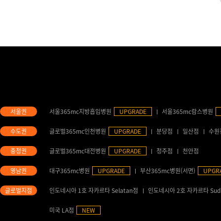
서울365mc지방흡입병원
UPGRADE
서울365mc람스병원
글로벌365mc인천병원
UPGRADE
분당점
일산점
수원
글로벌365mc대전병원
UPGRADE
청주점
천안점
대구365mc병원
UPGRADE
부산365mc병원(서면)
UPGR
인도네시아 1호 자카르타 Selatan점
인도네시아 2호 자카르타 Sud
미국 LA점
NEW