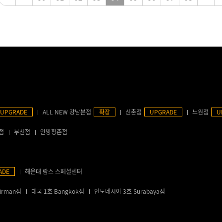
UPGRADE
ALL NEW 강남본점
확장
신촌점
UPGRADE
노원점
U
점
부천점
안양평촌점
ADE
해운대 람스 스페셜센터
irman점
태국 1호 Bangkok점
인도네시아 3호 Surabaya점