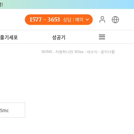
!
1577 - 3653
상담 예약
줄기세포
성공기
HOME - 지방하나만 365mc - 새소식 - 공지사항
5mc