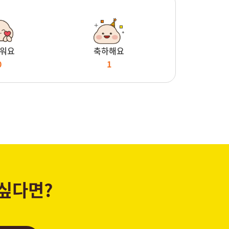
워요
축하해요
0
1
 싶다면?