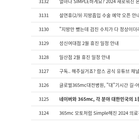
3132
얼마나 SIMPLE하게요? 2024 새로워진 온라인예
3131
설연휴(2/9) 지방흡입 수술 예약 오픈 안
3130
"지방만 뺐는데 검진 수치가 다 정상이더라
3129
성신여대점 2월 휴진 일정 안내
3128
일산점 2월 휴진 일정 안내
3127
구독.. 해주실거죠? 람스 공식 유튜브 채널 
3126
글로벌365mc대전병원, "대"기시간 길-어
3125
네이버와 365mc, 각 분야 대한민국의 
3124
365mc 모토처럼 Simple해진 2024 