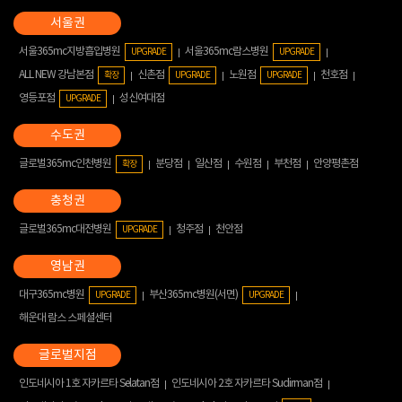
서울365mc지방흡입병원
서울365mc람스병원
UPGRADE
UPGRADE
ALL NEW 강남본점
신촌점
노원점
천호점
확장
UPGRADE
UPGRADE
영등포점
성신여대점
UPGRADE
글로벌365mc인천병원
분당점
일산점
수원점
부천점
안양평촌점
확장
글로벌365mc대전병원
청주점
천안점
UPGRADE
대구365mc병원
부산365mc병원(서면)
UPGRADE
UPGRADE
해운대 람스 스페셜센터
인도네시아 1호 자카르타 Selatan점
인도네시아 2호 자카르타 Sudirman점