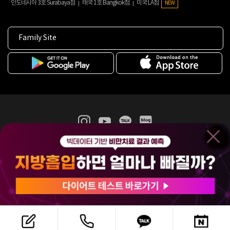
인도네시아 3호 Surabaya점
태국 1호 Bangkok점
미국 LA점
NEW
Family Site
365mc 병·의원 이용약관
홈페이지 이용약관
개인정보처리방침
비급여진료수가
증명서발급
인재채용
(주)365mcㅣ서울특별시 서초구 서초대로52길 7, 3~4층(서초동, 제일빌딩)
120-87-04354ㅣ김남철
COPYRIGHT(C) 2025 365mc. ALL RIGHTS RESERVED.