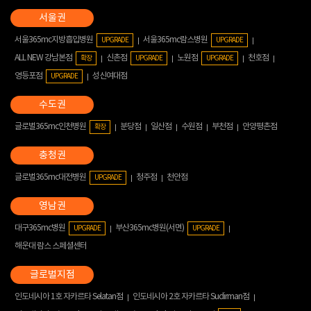
서울365mc지방흡입병원
서울365mc람스병원
UPGRADE
UPGRADE
ALL NEW 강남본점
신촌점
노원점
천호점
확장
UPGRADE
UPGRADE
영등포점
성신여대점
UPGRADE
글로벌365mc인천병원
분당점
일산점
수원점
부천점
안양평촌점
확장
글로벌365mc대전병원
청주점
천안점
UPGRADE
대구365mc병원
부산365mc병원(서면)
UPGRADE
UPGRADE
해운대 람스 스페셜센터
인도네시아 1호 자카르타 Selatan점
인도네시아 2호 자카르타 Sudirman점