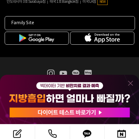
인도네시아 3호 Surabaya점
태국 1호 Bangkok점
미국 LA점
NEW
Family Site
365mc 병·의원 이용약관
홈페이지 이용약관
개인정보처리방침
비급여진료수가
증명서발급
인재채용
(주)365mcㅣ서울특별시 서초구 서초대로52길 7, 3~4층(서초동, 제일빌딩)
120-87-04354ㅣ김남철
COPYRIGHT(C) 2025 365mc. ALL RIGHTS RESERVED.