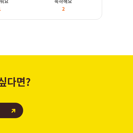
워요
축하해요
1
2
 싶다면?