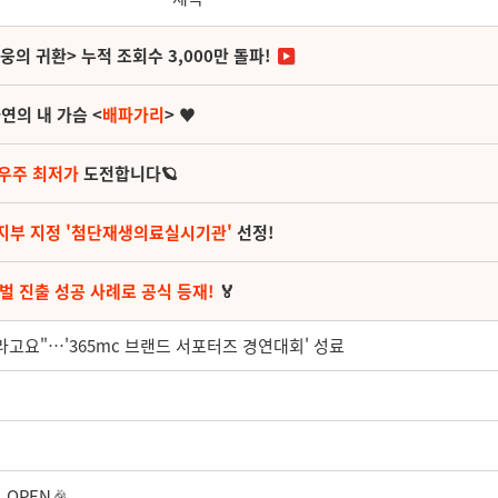
영웅의 귀환> 누적 조회수 3,000만 돌파!
연의 내 가슴 <
배파가리
> ♥
 우주 최저가
도전합니다🪐
지부 지정 '첨단재생의료실시기관'
선정!
벌 진출 성공 사례로 공식 등재!
🏅
고요"…'365mc 브랜드 서포터즈 경연대회' 성료
OPEN🎉