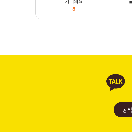
기대돼요
8
공식