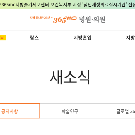
🎉365mc지방줄기세포센터 보건복지부 지정 '첨단재생의료실시기관' 선정
람스
지방흡입
지방
새소식
공지사항
학술연구
글로벌 36