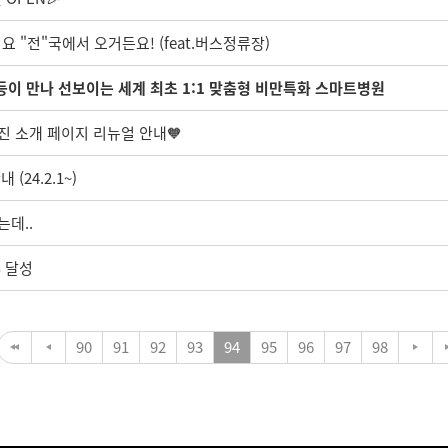
요 "전"국에서 오거든요! (feat.버스정류장)
1등이 만나 선보이는 세계 최초 1:1 맞춤형 비만특화 스마트병원
의료진 소개 페이지 리뉴얼 안내🧡
24.2.1~)
는데..
% 달성
90
91
92
93
94
95
96
97
98