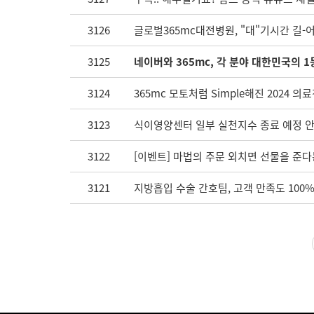
3126
글로벌365mc대전병원, "대"기시간 길-어
3125
네이버와 365mc, 각 분야 대한민국의 
3124
365mc 모토처럼 Simple해진 2024 
3123
식이영양센터 일부 실천지수 종료 예정 안내 (
3122
[이벤트] 마법의 주문 외치면 선물을 준다
3121
지방흡입 수술 간호팀, 고객 만족도 100