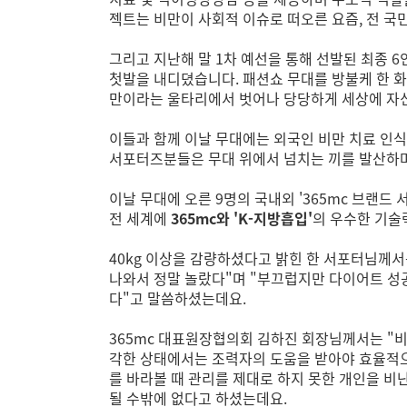
젝트는 비만이 사회적 이슈로 떠오른 요즘, 전 국
그리고 지난해 말 1차 예선을 통해 선발된 최종 6
첫발을 내디뎠습니다. 패션쇼 무대를 방불케 한 화
만이라는 울타리에서 벗어나 당당하게 세상에 자
이들과 함께 이날 무대에는 외국인 비만 치료 인
서포터즈분들은 무대 위에서 넘치는 끼를 발산하
이날 무대에 오른 9명의 국내외 '365mc 브랜드
전 세계에
365mc와 'K-지방흡입'
의 우수한 기술
40kg 이상을 감량하셨다고 밝힌 한 서포터님께서
나와서 정말 놀랐다"며 "부끄럽지만 다이어트 성공
다"고 말씀하셨는데요.
365mc 대표원장협의회 김하진 회장님께서는 "비
각한 상태에서는 조력자의 도움을 받아야 효율적으
를 바라볼 때 관리를 제대로 하지 못한 개인을 
될 수밖에 없다고 하셨는데요.