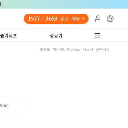
!
1577 - 3653
상담 예약
줄기세포
성공기
HOME - 지방하나만 365mc - 새소식 - 공지사항
5mc