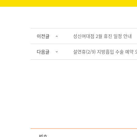
이전글
성신여대점 2월 휴진 일정 안내
다음글
설연휴(2/9) 지방흡입 수술 예약
번호