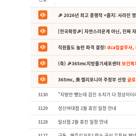
🎉 2026년 최고 흥행작 <줄지: 사라진 
[전국확장🎉] 자연스러운게 아닌, 진짜 자
직원들도 놀란 파격 결정!
dca밉살주사,
(축) 🎉365mc지방줄기세포센터
보건복
365mc, 美 캘리포니아 주정부 선정
글로
3130
"지방만 뺐는데 검진 수치가 다 정상이더라
3129
성신여대점 2월 휴진 일정 안내
3128
일산점 2월 휴진 일정 안내
3127
구독.. 해주실거죠? 람스 공식 유튜브 채널 