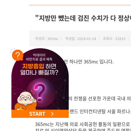
NEW 교대 지방줄기세포센터 오픈
"지방만 뺐는데 검진 수치가 다 정상
작성자 : 365mc
작성일 : 2024-01-24
조회수 : 32810
안녕하세요. 비만 하나만 365mc 입니다.
전 세계가 비만과의 전쟁을 선포한 가운데 국내 의
365mc
는 최근 그랜드 인터컨티넨탈 서울 파르
365mc는 지난해 의료 사회공헌 활동의 일환으로 
치료 및 식이영양상담 등을 제공하며 주도적 역할을