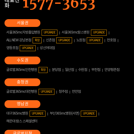
대표전
화
서울365mc지방흡입병원
서울365mc람스병원
UPGRADE
UPGRADE
ALL NEW 강남본점
신촌점
노원점
천호점
확장
UPGRADE
UPGRADE
영등포점
성신여대점
UPGRADE
글로벌365mc인천병원
분당점
일산점
수원점
부천점
안양평촌점
확장
글로벌365mc대전병원
청주점
천안점
UPGRADE
대구365mc병원
부산365mc병원(서면)
UPGRADE
UPGRADE
해운대 람스 스페셜센터