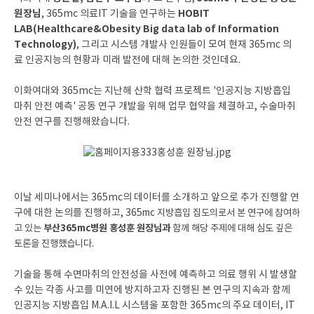
원장님
HOBIT
, 365mc 의료IT 기술을 연구하는
LAB(Healthcare&Obesity Big data lab of Information
Technology)
, 그리고 시스템 개발사 인원들이 모여 현재 365mc 의
료 인공지능의 현황과 미래 발전에 대해 논의한 것인데요.
이화여대와 365mc는 지난해 산학 협력 프로젝트 '인공지능 지방흡입
마취 안전 예측' 공동 연구 개발을 위해 업무 협약을 체결하고, 수술마취
안전 연구를 진행해왔습니다.
이날 세미나에서는 365mc의 데이터를 소개하고 앞으로 추가 진행할 연
구에 대한 논의를 진행하고, 365
mc
지방흡입 집도의로서 본 연구에 참여하
고 있는
부산365mc병원 홍성훈 원장님과
함께 해당 주제에 대해 심도 깊은
토론을 진행했습니다.
기술을 통해 수면마취의 안전성을 사전에 예측하고 의료 행위 시 발생할
수 있는 각종 사고를 미연에 방지하고자 진행된 본 연구의 지속과 함께
인공지능 지방흡입 M.A.I.L 시스템울 포함한 365mc의 주요 데이터, IT