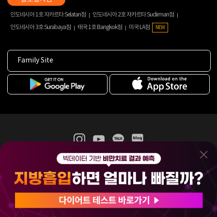
인도네시아 1호 자카르타 Selatan점
인도네시아 2호 자카르타 Sudirman점
인도네시아 3호 Surabaya점
태국 1호 Bangkok점
미국 LA점
NEW
Family Site
365mc 병·의원 이용약관
홈페이지 이용약관
개인정보처리방침
비급여진료수가
증명서발급
인재채용
(주)365mcㅣ서울특별시 서초구 서초대로52길 7, 3~4층(서초동, 제일빌딩)
120-87-04354ㅣ김남철
COPYRIGHT(C) 2025 365mc. ALL RIGHTS RESERVED.