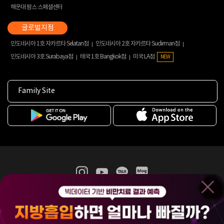
해운대 람스 스페셜센터
인도네시아 1호 자카르타 Selatan점
인도네시아 2호 자카르타 Sudirman점
인도네시아 3호 Surabaya점
태국 1호 Bangkok점
미국 LA점
NEW
Family Site
365mc 병·의원 이용약관
홈페이지 이용약관
개인정보처리방침
비급여진료수가
증명서발급
인재채용