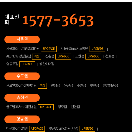
대표전
화
서울365mc지방흡입병원
서울365mc람스병원
UPGRADE
UPGRADE
ALL NEW 강남본점
신촌점
노원점
천호점
확장
UPGRADE
UPGRADE
영등포점
성신여대점
UPGRADE
글로벌365mc인천병원
분당점
일산점
수원점
부천점
안양평촌점
확장
글로벌365mc대전병원
청주점
천안점
UPGRADE
대구365mc병원
부산365mc병원(서면)
UPGRADE
UPGRADE