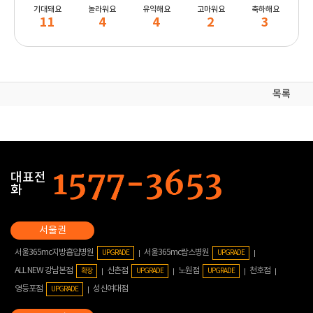
기대돼요
놀라워요
유익해요
고마워요
축하해요
11
4
4
2
3
목록
대표전
화
서울365mc지방흡입병원
서울365mc람스병원
UPGRADE
UPGRADE
ALL NEW 강남본점
신촌점
노원점
천호점
확장
UPGRADE
UPGRADE
영등포점
성신여대점
UPGRADE