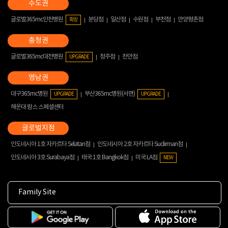
글로벌365mc인천병원
분당점
일산점
수원점
부천점
안양평촌점
확장
글로벌365mc대전병원
청주점
천안점
UPGRADE
대구365mc병원
부산365mc병원(서면)
UPGRADE
UPGRADE
해운대 람스 스페셜센터
인도네시아 1호 자카르타 Selatan점
인도네시아 2호 자카르타 Sudirman점
인도네시아 3호 Surabaya점
태국 1호 Bangkok점
미국 LA점
NEW
Family Site