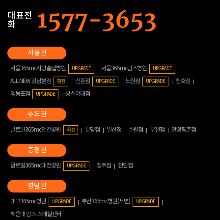
대표전
화
서울365mc지방흡입병원
서울365mc람스병원
UPGRADE
UPGRADE
ALL NEW 강남본점
신촌점
노원점
천호점
확장
UPGRADE
UPGRADE
영등포점
성신여대점
UPGRADE
글로벌365mc인천병원
분당점
일산점
수원점
부천점
안양평촌점
확장
글로벌365mc대전병원
청주점
천안점
UPGRADE
대구365mc병원
부산365mc병원(서면)
UPGRADE
UPGRADE
해운대 람스 스페셜센터