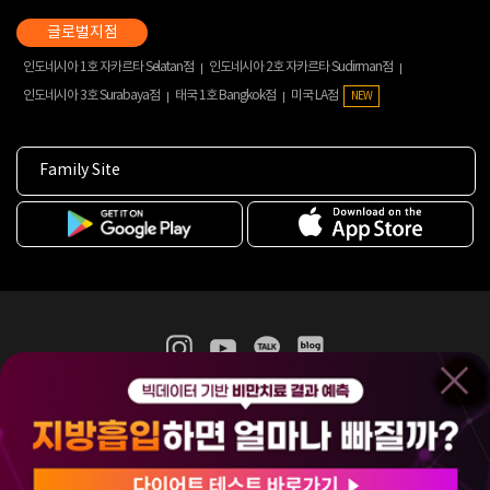
인도네시아 1호 자카르타 Selatan점
인도네시아 2호 자카르타 Sudirman점
인도네시아 3호 Surabaya점
태국 1호 Bangkok점
미국 LA점
NEW
Family Site
365mc 병·의원 이용약관
홈페이지 이용약관
개인정보처리방침
비급여진료수가
증명서발급
인재채용
(주)365mcㅣ서울특별시 서초구 서초대로52길 7, 3~4층(서초동, 제일빌딩)
120-87-04354ㅣ김남철