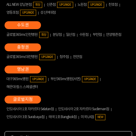
ALL NEW 강남본점
신촌점
노원점
천호점
확장
UPGRADE
UPGRADE
영등포점
성신여대점
UPGRADE
글로벌365mc인천병원
분당점
일산점
수원점
부천점
안양평촌점
확장
글로벌365mc대전병원
청주점
천안점
UPGRADE
대구365mc병원
부산365mc병원(서면)
UPGRADE
UPGRADE
해운대 람스 스페셜센터
인도네시아 1호 자카르타 Selatan점
인도네시아 2호 자카르타 Sudirman점
인도네시아 3호 Surabaya점
태국 1호 Bangkok점
미국 LA점
NEW