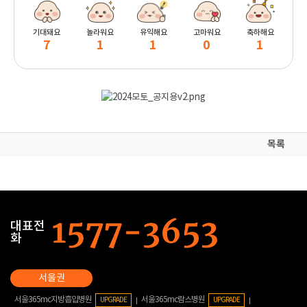
기대돼요
놀라워요
유익해요
고마워요
축하해요
7
1
1
0
1
목록
대표전
화
서울365mc지방흡입병원
서울365mc람스병원
UPGRADE
UPGRADE