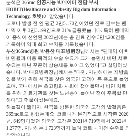
분석은 3
65mc 인공지능 빅데이터 전담 부서
HOBIT(Healthcare and Obesity Big data Information
Technology, 호빗)
이 맡았습니다.
코로나 발생 전 연 평균 2만5,170건이었던 진료 건수는 팬
데믹 이후 3만3,199건으로 31% 급증했습니다. 특히 팬데믹
이 종식이 선언된 2023년에는 총 진료 건수 3만4,206건을
기록하며 역대 최고 수치를 기록했습니다.
부산365mc병원 박윤찬 대표병원장님
께서는 “팬데믹 이후
비만율과 미용 목적의 수술 수요가 크게 늘면서 비만 치료
수요는 매년 꾸준히 상승세를 보이고 있었다”고 설명하셨
습니다. 박 대표병원장님께서는 "다만, 지난해에는 지방흡
입을 받기 위해 한국을 찾은 외국인 고객이 큰 폭으로 늘었
으며, 국내에서는 초고령화 사회에 접어들면서 비만 치료
를 위해 의료기관을 찾는 노년층이 늘어난 점이 주목할 만
하다"고 덧붙이셨는데요.
하늘길이 뚫리자, 한국을 방문한 외국인 고객의 발걸음은
365mc로도 향했는데요. 코로나가 본격적으로 시작된 2020
년, 649명이었던 외국인 고객은 2021년 719명에서 2022년
1,277명, 지난해는 1,723명까지 늘며 코로나 이전 수준을 되
찾았습니다.