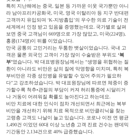
특히 지난해에는 중국, 일본 등 가까운 이웃 국가뿐만 아니
라 남아프리카공화국, 미국, 영국 이탈리아 등 지구 반대편
고객까지 유입되며 ‘K-지방흡입’의 우수한 의료 기술이 전
세계에서 인정 받고 있음을 증명했는데요. 국가별로 살펴
보면 중국 고객님이 669명으로 가장 많았고, 미국(224명),
홍콩(174명)이 뒤를 이었습니다.
만국 공통의 고민거리는 두툼한 뱃살이었습니다. 국내 고
객은 물론 외국인 고객이 가장 많이 수술받은 부위도
‘복
부’
였습니다. 박 대표병원장님께서는 “생명을 위협하는 질
환이 아니라도 비만은 삶의 질에 악영향을 미치며, 특히 복
부비만은 각종 성인병을 유발할 수 있어 주의가 필요하
다"고 강조하셨습니다. 박 대표원장님에 따르면 체중이 증
가할수록 척추•관절의 부담이 커져 허리통증에 시달리거
나 거동이 어려워질 확률도 높아진다고 하는데요.
비만 치료에 대한 인식이 점차 개선되면서 최근에는 복부
비만을 개선하기 위해 치료 목적으로 비만클리닉을 찾는
고령층 고객도 나날이 늘고 있습니다. 코로나 이전 연 평균
1,490건 이었던 60대 이상 노년층 고객 진료 건수는 팬데믹
기간동안 2,134건으로 40% 급증했습니다.