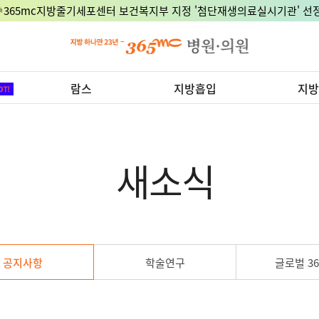
🎉365mc지방줄기세포센터 보건복지부 지정 '첨단재생의료실시기관' 선정
람스
지방흡입
지방
새소식
공지사항
학술연구
글로벌 36