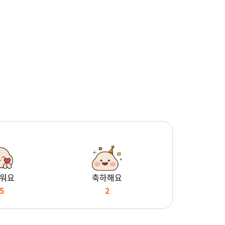
워요
축하해요
5
2