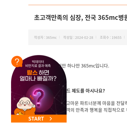
NEW 교대 지방줄기세포센터 오픈
초고객만족의 심장, 전국 365mc
작성자 : 365mc
작성일 : 2024-02-28
조회수 : 19655
안녕하세요
.
비만
하나만
365mc
입니다
.
365mc의 칭찬카드 제도를 아시나요?
고객님들이 직접 고마운 파트너분께 마음을 전달하
가까운 곳에서 고객의 만족과 행복을 직접적으로