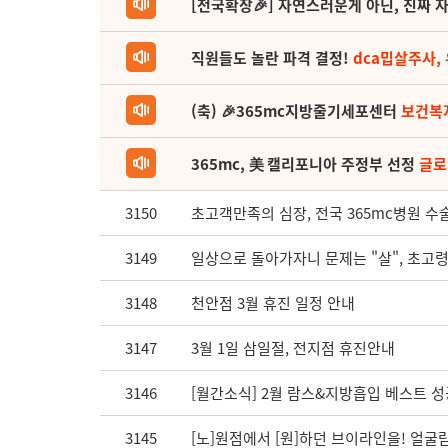
[전국확장🎉] 자연스러운게 아닌, 진짜 자
직원들도 놀란 파격 결정!
dca밉살주사,
(축) 🎉365mc지방줄기세포센터
보건복
365mc, 美 캘리포니아 주정부 선정
글로
3150
초고객만족의 심장, 전국 365mc병원 
3149
일상으로 돌아가자니 문제는 "살", 초고
3148
천안점 3월 휴진 일정 안내
3147
3월 1일 삼일절, 전지점 휴진안내
3146
[월간소식] 2월 람스&지방흡입 베스트 성
3145
[노]원점에서 [원]하던 브이라인을! 얼굴