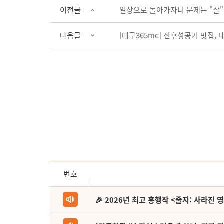
이전글
일상으로 돌아가자니 문제는 "살"
다음글
[대구365mc] 전후성공기 맛집,
번호
🎉 2026년 최고 흥행작 <줄지: 사라진 