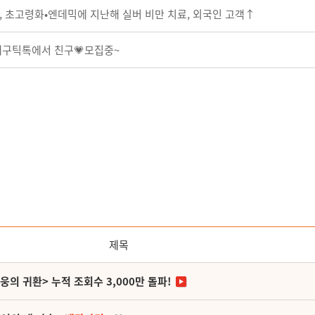
, 초고령화•엔데믹에 지난해 실버 비만 치료, 외국인 고객↑
 대구틱톡에서 친구💗모집중~
제목
영웅의 귀환> 누적 조회수 3,000만 돌파!