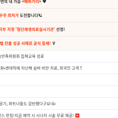
연의 내 가슴 <
배파가리
> ♥
 우주 최저가
도전합니다🪐
지부 지정 '첨단재생의료실시기관'
선정!
벌 진출 성공 사례로 공식 등재!
🏅
수술만족위원회 집체교육 성료
령화•엔데믹에 지난해 실버 비만 치료, 외국인 고객↑
공기, 파트너들도 감탄했다구요!👍
람스 런칭!지금 예약 시 시너지 시술 무료 제공!