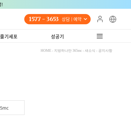
!
1577 - 3653
상담 예약
줄기세포
성공기
HOME - 지방하나만 365mc - 새소식 - 공지사항
5mc