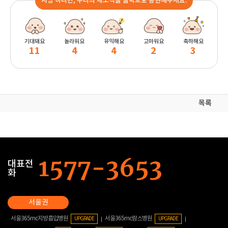
지방 하나만, 우리의 새소식을 클릭으로 응원해주세요.
기대돼요
놀라워요
유익해요
고마워요
축하해요
11
4
4
2
3
목록
대표전
화
서울365mc지방흡입병원
서울365mc람스병원
UPGRADE
UPGRADE