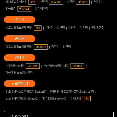
ALL NEW 강남본점
신촌점
노원점
천호점
확장
UPGRADE
UPGRADE
영등포점
성신여대점
UPGRADE
글로벌365mc인천병원
분당점
일산점
수원점
부천점
안양평촌점
확장
글로벌365mc대전병원
청주점
천안점
UPGRADE
대구365mc병원
부산365mc병원(서면)
UPGRADE
UPGRADE
해운대 람스 스페셜센터
인도네시아 1호 자카르타 Selatan점
인도네시아 2호 자카르타 Sudirman점
인도네시아 3호 Surabaya점
태국 1호 Bangkok점
미국 LA점
NEW
Family Site