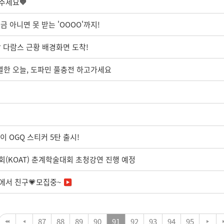
주세요🧡
 아니면 못 받는 'OOOO'까지!
 다람스 근황 배경화면 도착!
별한 오늘, 도파민 풀충전 하고가세요
방이 OGQ 스티커 5탄 출시!
(KOAT) 춘계학술대회 초청강연 진행 예정
톡에서 친구💗모집중~
87
88
89
90
91
92
93
94
95