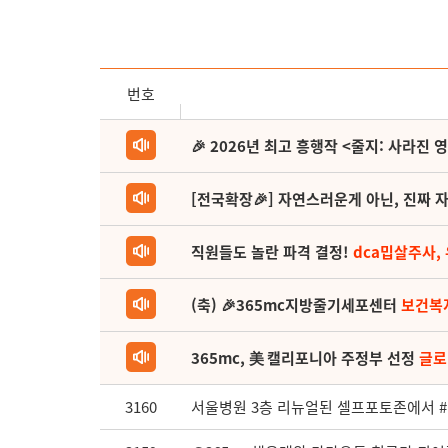
번호
🎉 2026년 최고 흥행작 <줄지: 사라진 
[전국확장🎉] 자연스러운게 아닌, 진짜 자
직원들도 놀란 파격 결정!
dca밉살주사,
(축) 🎉365mc지방줄기세포센터
보건복
365mc, 美 캘리포니아 주정부 선정
글로
3160
서울병원 3층 리뉴얼된 셀프포토존에서 #