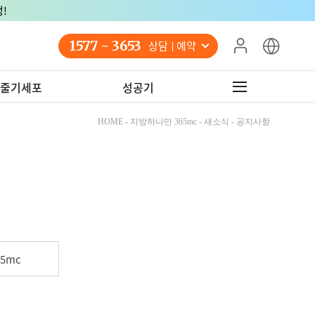
!
1577 - 3653
상담 예약
줄기세포
성공기
HOME - 지방하나만 365mc - 새소식 - 공지사항
5mc