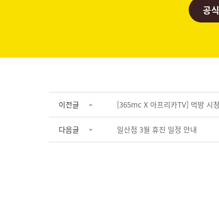
공식
이전글
[365mc X 아프리카TV] 먹방 시
다음글
일산점 3월 휴진 일정 안내