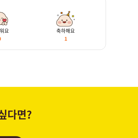
워요
축하해요
0
1
 싶다면?