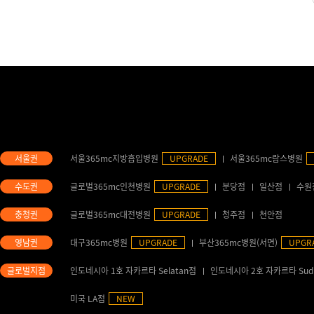
서울365mc지방흡입병원
UPGRADE
서울365mc람스병원
글로벌365mc인천병원
UPGRADE
분당점
일산점
수원
글로벌365mc대전병원
UPGRADE
청주점
천안점
대구365mc병원
UPGRADE
부산365mc병원(서면)
UPGR
인도네시아 1호 자카르타 Selatan점
인도네시아 2호 자카르타 Sud
미국 LA점
NEW