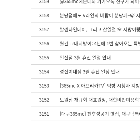
3159
@365mc해운대와 카카오톡 친구가 되어
3158
분당점에도 V라인의 바람이 분당께~🍃 지금
3157
발렌타인데이, 그리고 삼일절 🌸 지방이랑
3156
월간 교대지방이: 4년에 1번 찾아오는 특
3155
일산점 3월 휴진 일정 안내
3154
성신여대점 3월 휴진 일정 안내
3153
[365mc X 아프리카TV] 먹방 시청자 지
3152
노원점 채규희 대표원장, 대한비만미용학회
3151
[대구365mc] 전후성공기 맛집, 대구틱