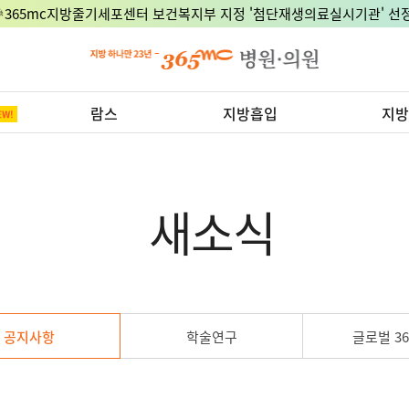
🎉365mc지방줄기세포센터 보건복지부 지정 '첨단재생의료실시기관' 선정
람스
지방흡입
지방
새소식
공지사항
학술연구
글로벌 36