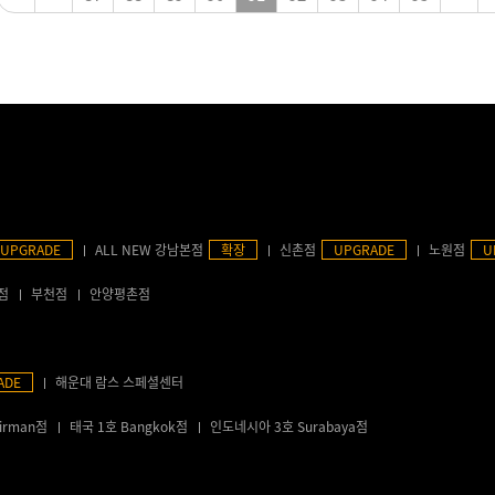
UPGRADE
ALL NEW 강남본점
확장
신촌점
UPGRADE
노원점
U
점
부천점
안양평촌점
ADE
해운대 람스 스페셜센터
irman점
태국 1호 Bangkok점
인도네시아 3호 Surabaya점