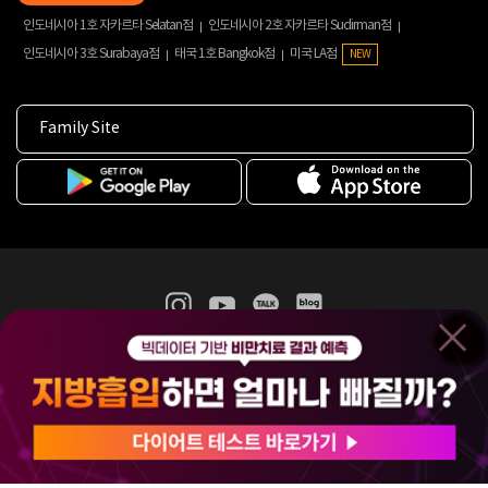
인도네시아 1호 자카르타 Selatan점
인도네시아 2호 자카르타 Sudirman점
인도네시아 3호 Surabaya점
태국 1호 Bangkok점
미국 LA점
NEW
Family Site
365mc 병·의원 이용약관
홈페이지 이용약관
개인정보처리방침
비급여진료수가
증명서발급
인재채용
(주)365mcㅣ서울특별시 서초구 서초대로52길 7, 3~4층(서초동, 제일빌딩)
120-87-04354ㅣ김남철
COPYRIGHT(C) 2025 365mc. ALL RIGHTS RESERVED.