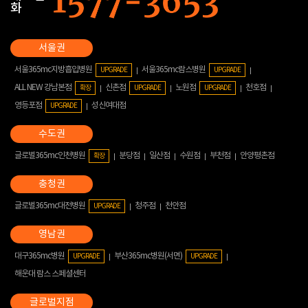
화
서울365mc지방흡입병원
서울365mc람스병원
UPGRADE
UPGRADE
ALL NEW 강남본점
신촌점
노원점
천호점
확장
UPGRADE
UPGRADE
영등포점
성신여대점
UPGRADE
글로벌365mc인천병원
분당점
일산점
수원점
부천점
안양평촌점
확장
글로벌365mc대전병원
청주점
천안점
UPGRADE
대구365mc병원
부산365mc병원(서면)
UPGRADE
UPGRADE
해운대 람스 스페셜센터