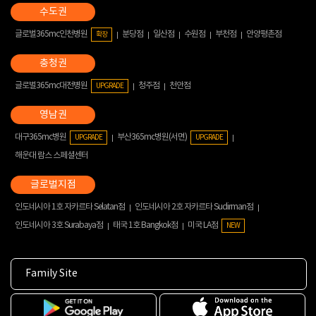
글로벌365mc인천병원
분당점
일산점
수원점
부천점
안양평촌점
확장
글로벌365mc대전병원
청주점
천안점
UPGRADE
대구365mc병원
부산365mc병원(서면)
UPGRADE
UPGRADE
해운대 람스 스페셜센터
인도네시아 1호 자카르타 Selatan점
인도네시아 2호 자카르타 Sudirman점
인도네시아 3호 Surabaya점
태국 1호 Bangkok점
미국 LA점
NEW
Family Site