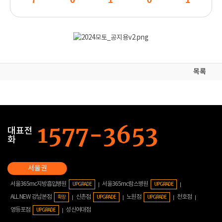
7
0
1
0
1
목록
대표전
화
서울365mc지방흡입병원
서울365mc람스병원
UPGRADE
UPGRADE
ALL NEW 강남본점
신촌점
노원점
천호점
확장
UPGRADE
UPGRADE
영등포점
성신여대점
UPGRADE