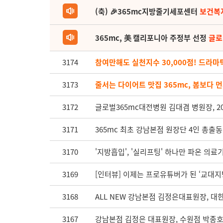
(축) 🎉365mc지방줄기세포센터
보건복
365mc, 美 캘리포니아 주정부 선정
글로
3174
참여만해도 실천지수 30,000점! 드라
3173
줄서는 다이어트 맛집 365mc, 봄보다 먼
3172
글로벌365mc대전병원 김대겸 병원장, 
3171
365mc 최초 강남본점 원장단 4인 총출동
3170
'지방흡입', '실리프팅' 하나만 파온 의료
3169
[인터뷰] 이제는 프로유튜버가 된 ‘교대지방
3168
ALL NEW 강남본점 김정은대표원장, 
3167
강남본점 김정은 대표원장, 수원점 박종호 대표