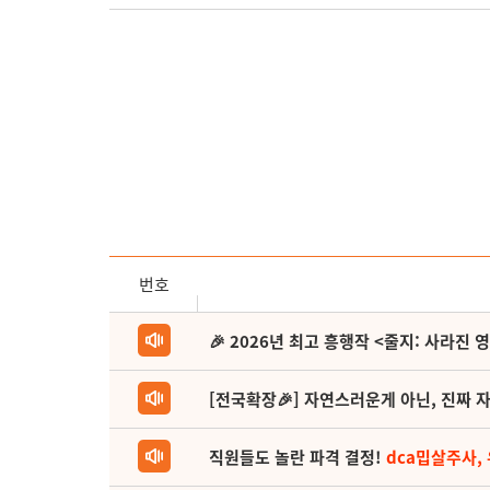
번호
🎉 2026년 최고 흥행작 <줄지: 사라진 
[전국확장🎉] 자연스러운게 아닌, 진짜 자
직원들도 놀란 파격 결정!
dca밉살주사,