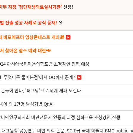
지부 지정 '첨단재생의료실시기관'
선정!
벌 진출 성공 사례로 공식 등재!
🏅
마틱 비포애프터 영상콘테스트 개최🎁
저 찾아온 람스 예약 대란📢
2024 아시아국제미용의학포럼 초청강연 진행 예정
! ‘무엇이든 물어본점’에서 OO까지 공개?
기관들이 만나, '빼프팅'으로 세계 제패 노린다
이’의 1만명 달성기념 QnA!
대한비만연구의사회 비만전문가 인증의 과정 심화교육 초청강연 진행
원장 공동연구 비만 의학 논문, SCIE급 국제 학술지 BMC public he