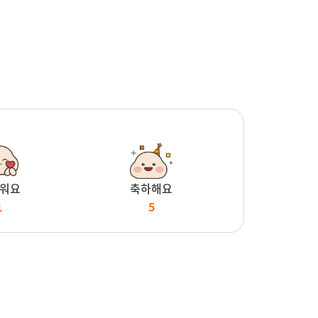
워요
축하해요
1
5