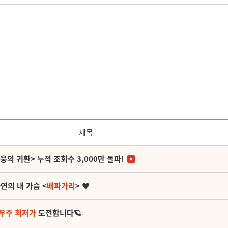
제목
영웅의 귀환> 누적 조회수 3,000만 돌파!
연의 내 가슴 <
배파가리
> ♥
 우주 최저가
도전합니다🪐