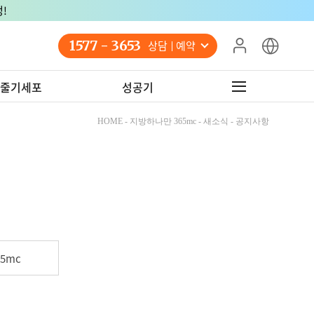
!
1577 - 3653
상담 예약
줄기세포
성공기
HOME - 지방하나만 365mc - 새소식 - 공지사항
5mc