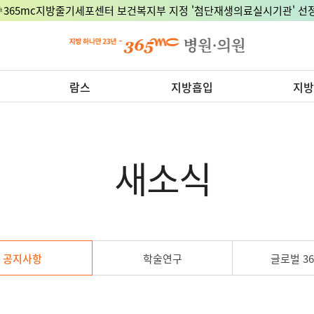
🎉365mc지방줄기세포센터 보건복지부 지정 '첨단재생의료실시기관' 선정
람스
지방흡입
지방
새소식
공지사항
학술연구
글로벌 36