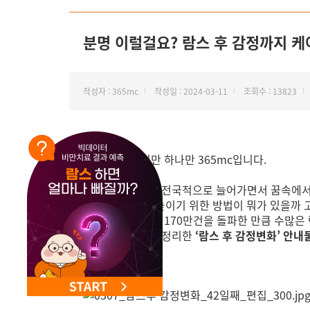
NEW 교대 지방줄기세포센터 오픈
분명 이럴걸요? 람스 후 감정까지 
작성자 : 365mc
작성일 : 2024-03-11
조회수 : 13823
안녕하세요, 비만 하나만 365mc입니다.
람스 고객님들이 전국적으로 늘어가면서 꿈속에
‘초고객만족’
을 높이기 위한 방법이 뭐가 있을까 
누적 람스 보틀수 170만건을 돌파한 만큼 수많은
시기별 궁금증을 정리한
‘람스 후 감정변화’ 안내