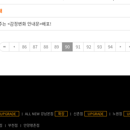
내
주는 <감정변화 안내문>배포!
86
87
88
89
90
91
92
93
94
UPGRADE
ALL NEW 강남본점
확장
신촌점
UPGRADE
노원점
U
점
부천점
안양평촌점