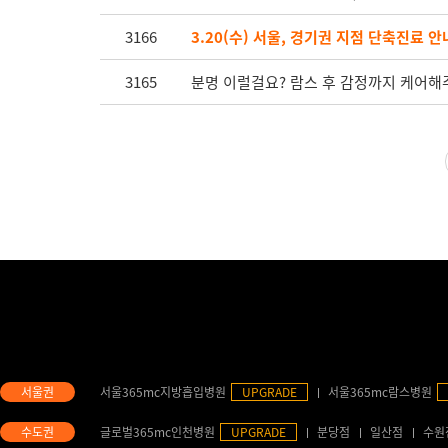
3166
3.20(수) 서울, 경기권 지점 단축진료 안
3165
분명 이럴걸요? 람스 후 감정까지 케어해
서울365mc지방흡입병원
UPGRADE
서울365mc람스병원
글로벌365mc인천병원
UPGRADE
분당점
일산점
수원