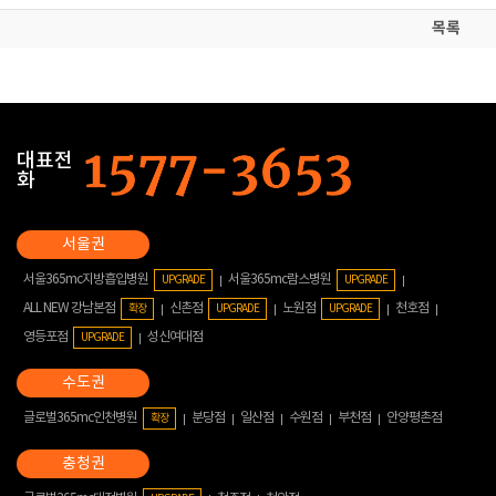
목록
대표전
화
서울365mc지방흡입병원
서울365mc람스병원
UPGRADE
UPGRADE
ALL NEW 강남본점
신촌점
노원점
천호점
확장
UPGRADE
UPGRADE
영등포점
성신여대점
UPGRADE
글로벌365mc인천병원
분당점
일산점
수원점
부천점
안양평촌점
확장