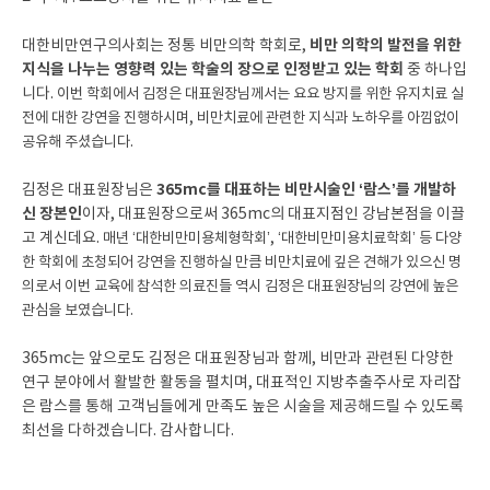
비만 의학의 발전을 위한
대한비만연구의사회는 정통 비만의학 학회로,
지식을 나누는 영향력 있는 학술의 장으로 인정받고 있는 학회
중 하나입
니다.
이번 학회에서 김정은 대표원장님께서는 요요 방지를 위한 유지치료 실
전에 대한 강연을 진행하시며, 비만치료에 관련한 지식과 노하우를 아낌없이
공유해 주셨습니다.
365mc를 대표하는 비만시술인 ‘람스’를 개발하
김정은 대표원장님은
신 장본인
이자, 대표원장으로써 365mc의 대표지점인 강남본점을 이끌
고 계신데요.
매년 ‘대한비만미용체형학회’, ‘대한비만미용치료학회’ 등 다양
한 학회에 초청되어 강연을 진행하실 만큼 비만치료에 깊은 견해가 있으신 명
의로서 이번 교육에 참석한 의료진들 역시 김정은 대표원장님의 강연에 높은
관심을 보였습니다.
365mc는 앞으로도 김정은 대표원장님과 함께, 비만과 관련된 다양한
연구 분야에서 활발한 활동을 펼치며, 대표적인 지방추출주사로 자리잡
은 람스를 통해 고객님들에게 만족도 높은 시술을 제공해드릴 수 있도록
최선을 다하겠습니다. 감사합니다.