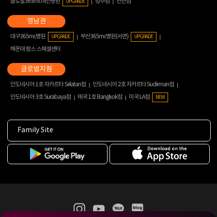
글로벌365mc대전병원
청주점
천안점
UPGRADE
대구365mc병원
부산365mc병원(서면)
UPGRADE
UPGRADE
해운대 람스 스페셜센터
인도네시아 1호 자카르타 Selatan점
인도네시아 2호 자카르타 Sudirman점
인도네시아 3호 Surabaya점
태국 1호 Bangkok점
미국 LA점
NEW
Family Site