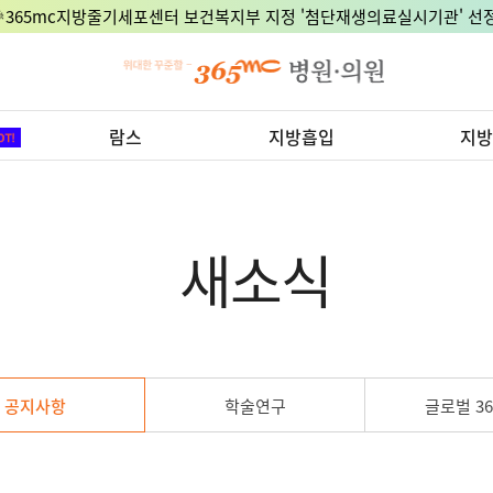
🎉365mc지방줄기세포센터 보건복지부 지정 '첨단재생의료실시기관' 선정
람스
지방흡입
지방
새소식
공지사항
학술연구
글로벌 36