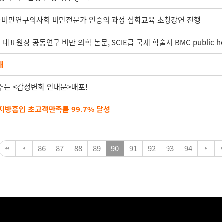
대한비만연구의사회 비만전문가 인증의 과정 심화교육 초청강연 진행
원장 공동연구 비만 의학 논문, SCIE급 국제 학술지 BMC public he
내
주는 <감정변화 안내문>배포!
지방흡입 초고객만족률 99.7% 달성
86
87
88
89
90
91
92
93
94