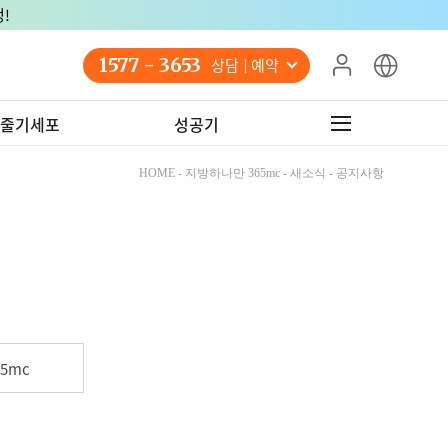
!
1577 - 3653
상담 예약
줄기세포
성공기
HOME - 지방하나만 365mc - 새소식 - 공지사항
5mc