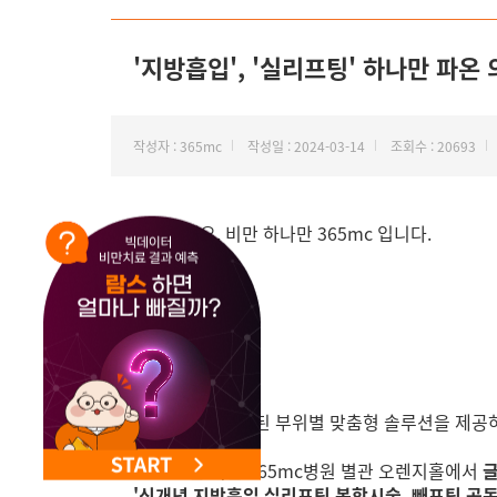
NEW 교대 지방줄기세포센터 오픈
'지방흡입', '실리프팅' 하나만 파온
작성자 : 365mc
작성일 : 2024-03-14
조회수 : 20693
안녕하세요. 비만 하나만 365mc 입니다.
개인에게 최적화된 부위별 맞춤형 솔루션을 제공하
365mc는 최근 365mc병원 별관 오렌지홀에서
글
'신개념 지방흡입 실리프팅 복합시술, 빼프팅 공동