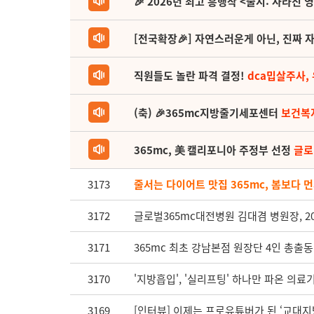
🎉 2026년 최고 흥행작 <줄지: 사라진 
[전국확장🎉] 자연스러운게 아닌, 진짜 자
직원들도 놀란 파격 결정!
dca밉살주사,
(축) 🎉365mc지방줄기세포센터
보건복
365mc, 美 캘리포니아 주정부 선정
글로
3173
줄서는 다이어트 맛집 365mc, 봄보다 먼
3172
글로벌365mc대전병원 김대겸 병원장, 
3171
365mc 최초 강남본점 원장단 4인 총출동
3170
'지방흡입', '실리프팅' 하나만 파온 의료
3169
[인터뷰] 이제는 프로유튜버가 된 ‘교대지방