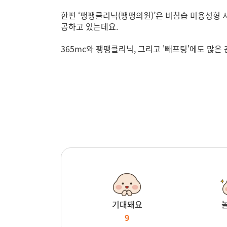
한편 ‘팽팽클리닉(팽팽의원)’은 비침습 미용성형
공하고 있는데요.
365mc와 팽팽클리닉, 그리고 '빼프팅'에도 많
기대돼요
9