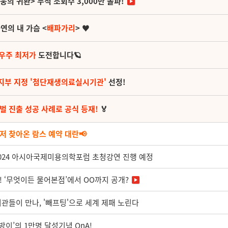
영웅의 귀환> 누적 조회수 3,000만 돌파!
연의 내 가슴 <
배파가리
> ♥
 우주 최저가
도전합니다🪐
지부 지정 '첨단재생의료실시기관'
선정!
벌 진출 성공 사례로 공식 등재!
🏅
저 찾아온 람스 예약 대란📢
2024 아시아국제미용의학포럼 초청강연 진행 예정
! ‘무엇이든 물어본점’에서 OO까지 공개?
기관들이 만나, '빼프팅'으로 세계 제패 노린다
이’의 1만명 달성기념 QnA!