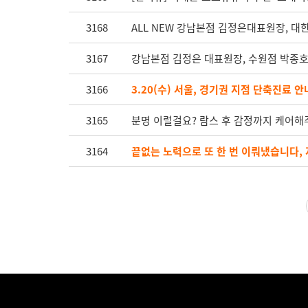
3168
ALL NEW 강남본점 김정은대표원장, 
3167
강남본점 김정은 대표원장, 수원점 박종호 대표
3166
3.20(수) 서울, 경기권 지점 단축진료 안
3165
분명 이럴걸요? 람스 후 감정까지 케어해
3164
끝없는 노력으로 또 한 번 이뤄냈습니다, 