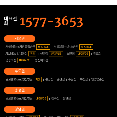
대표전
화
서울365mc지방흡입병원
서울365mc람스병원
UPGRADE
UPGRADE
ALL NEW 강남본점
신촌점
노원점
천호점
확장
UPGRADE
UPGRADE
영등포점
성신여대점
UPGRADE
글로벌365mc인천병원
분당점
일산점
수원점
부천점
안양평촌점
확장
글로벌365mc대전병원
청주점
천안점
UPGRADE