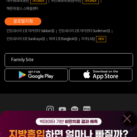
대구365mc병원
부산365mc병원(서면)
UPGRADE
UPGRADE
해운대 람스 스페셜센터
인도네시아 1호 자카르타 Selatan점
인도네시아 2호 자카르타 Sudirman점
인도네시아 3호 Surabaya점
태국 1호 Bangkok점
미국 LA점
NEW
Family Site
365mc 병·의원 이용약관
홈페이지 이용약관
개인정보처리방침
비급여진료수가
증명서발급
인재채용