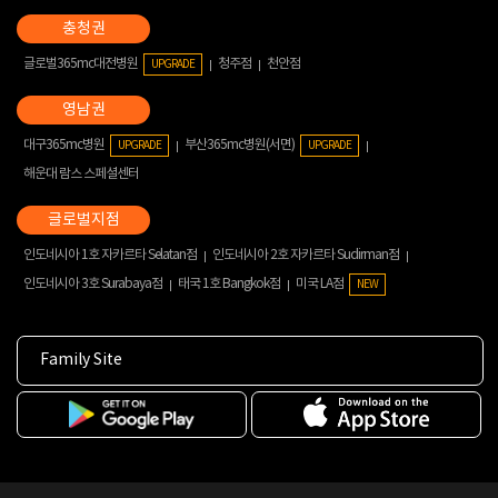
글로벌365mc대전병원
청주점
천안점
UPGRADE
대구365mc병원
부산365mc병원(서면)
UPGRADE
UPGRADE
해운대 람스 스페셜센터
인도네시아 1호 자카르타 Selatan점
인도네시아 2호 자카르타 Sudirman점
인도네시아 3호 Surabaya점
태국 1호 Bangkok점
미국 LA점
NEW
Family Site