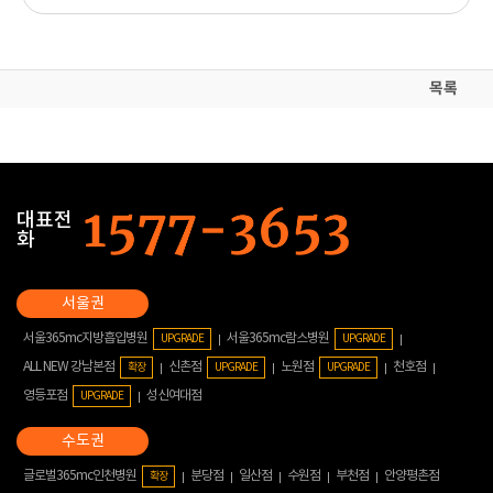
목록
대표전
화
서울365mc지방흡입병원
서울365mc람스병원
UPGRADE
UPGRADE
ALL NEW 강남본점
신촌점
노원점
천호점
확장
UPGRADE
UPGRADE
영등포점
성신여대점
UPGRADE
글로벌365mc인천병원
분당점
일산점
수원점
부천점
안양평촌점
확장