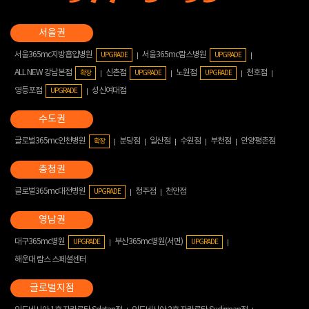
서울365mc지방흡입병원
서울365mc람스병원
UPGRADE
UPGRADE
ALL NEW 강남본점
신촌점
노원점
천호점
확장
UPGRADE
UPGRADE
영등포점
성신여대점
UPGRADE
글로벌365mc인천병원
분당점
일산점
수원점
부천점
안양평촌점
확장
글로벌365mc대전병원
청주점
천안점
UPGRADE
대구365mc병원
부산365mc병원(서면)
UPGRADE
UPGRADE
해운대 람스 스페셜센터