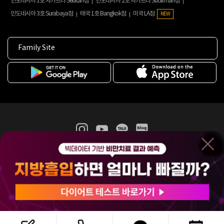
인도네시아 1호 자카르타 Selatan점
인도네시아 2호 자카르타 Sudirman점
인도네시아 3호 Surabaya점
태국 1호 Bangkok점
미국 LA점
NEW
Family Site
365mc 병·의원 이용약관
홈페이지 이용약관
개인정보처리방침
비급여진료수가
증명서발급
인재채용
(주)365mcㅣ서울특별시 서초구 서초대로52길 7, 3~4층(서초동, 제일빌딩)
120-87-04354ㅣ김남철
COPYRIGHT(C) 2025 365mc. ALL RIGHTS RESERVED.