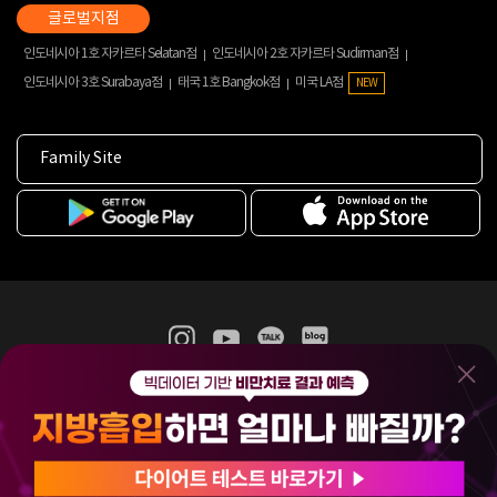
인도네시아 1호 자카르타 Selatan점
인도네시아 2호 자카르타 Sudirman점
인도네시아 3호 Surabaya점
태국 1호 Bangkok점
미국 LA점
NEW
Family Site
365mc 병·의원 이용약관
홈페이지 이용약관
개인정보처리방침
비급여진료수가
증명서발급
인재채용
(주)365mcㅣ서울특별시 서초구 서초대로52길 7, 3~4층(서초동, 제일빌딩)
120-87-04354ㅣ김남철