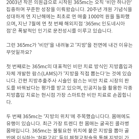
2003년 작은 의원급으로 시작된 365mc는 오직 ‘비만 하나만’
집중하며 꾸준한 성장을 이뤄왔습니다. 20주년 개원 기념식을
성대하게 연 지난해에는 최초로 연 매출 1000억 원을 돌파했
으며, 지난 7월에 연 첫 번째 해외지점 ‘365mc 인도네시아
점’은 폭발적인 인기로 문전성시를 이루고 있습니다.
그런 365mc가 '비만'을 내려놓고 '지방'을 전면에 내건 이유는
무엇일까요?
첫 번째로는 365mc의 대표적인 비만 치료 방식인 지방흡입과
자체 개발한 람스(LAMS)가 '지방을 직접 뽑는다’는 것에 있습
니다. 간편 지방추출주사 시술인 람스는 비만 치료 시장의 판
도를 바꿔놨다는 평가를 받고 있으며, 인공지능을 활용한 각종
지방흡입 치료는 현시점 가장 스마트한 비만 치료로 손꼽힙니
다.
두 번째 365mc는 '지방의 위치’에 주목했습니다다. 몸매에도
유행이 있습니다. 최근 가장 트렌디 한 몸매는 굴곡진 콜라병
몸매입니다. 365mc는 불필요한 위치에 붙은 지방을 뽑아 골
반에 이식하는 ‘허파고리’ 등의 체형교정술을 통해 지방이 가