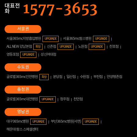
대표전
화
서울365mc지방흡입병원
서울365mc람스병원
UPGRADE
UPGRADE
ALL NEW 강남본점
신촌점
노원점
천호점
확장
UPGRADE
UPGRADE
영등포점
성신여대점
UPGRADE
글로벌365mc인천병원
분당점
일산점
수원점
부천점
안양평촌점
확장
글로벌365mc대전병원
청주점
천안점
UPGRADE
대구365mc병원
부산365mc병원(서면)
UPGRADE
UPGRADE
해운대 람스 스페셜센터