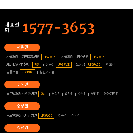
대표전
화
서울365mc지방흡입병원
서울365mc람스병원
UPGRADE
UPGRADE
ALL NEW 강남본점
신촌점
노원점
천호점
확장
UPGRADE
UPGRADE
영등포점
성신여대점
UPGRADE
글로벌365mc인천병원
분당점
일산점
수원점
부천점
안양평촌점
확장
글로벌365mc대전병원
청주점
천안점
UPGRADE