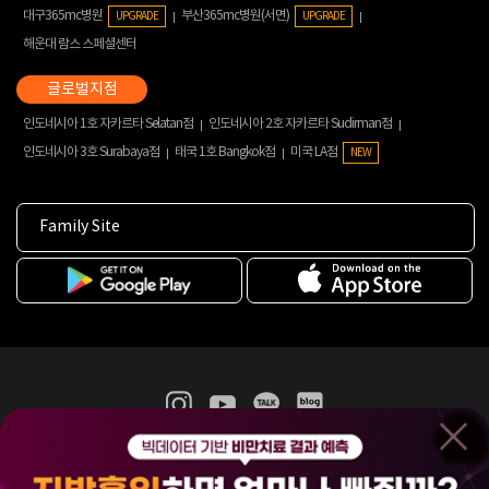
대구365mc병원
부산365mc병원(서면)
UPGRADE
UPGRADE
해운대 람스 스페셜센터
인도네시아 1호 자카르타 Selatan점
인도네시아 2호 자카르타 Sudirman점
인도네시아 3호 Surabaya점
태국 1호 Bangkok점
미국 LA점
NEW
Family Site
365mc 병·의원 이용약관
홈페이지 이용약관
개인정보처리방침
비급여진료수가
증명서발급
인재채용