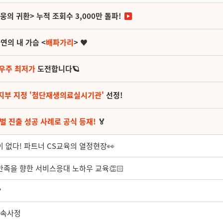
영웅의 귀환> 누적 조회수 3,000만 돌파!
연의 내 가슴 <
배파가리
> ♥
 우주 최저가
도전합니다🪐
지부 지정 '첨단재생의료실시기관'
선정!
벌 진출 성공 사례로 공식 등재!
🏅
 없다! 파트너 CS교육의 열정현장👀
만족을 향한 서비스응대 노하우 교육👏🏻
?
c 속사정