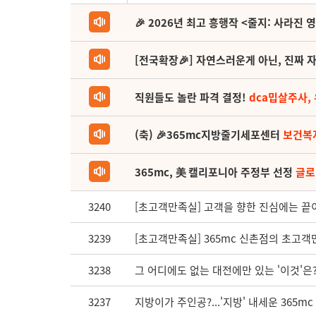
🎉 2026년 최고 흥행작 <줄지: 사라진 
[전국확장🎉] 자연스러운게 아닌, 진짜 자
직원들도 놀란 파격 결정!
dca밉살주사,
(축) 🎉365mc지방줄기세포센터
보건복
365mc, 美 캘리포니아 주정부 선정
글로
3240
[초고객만족실] 고객을 향한 진심에는 끝이
3239
[초고객만족실] 365mc 신촌점의 초고객
3238
그 어디에도 없는 대전에만 있는 '이것'은
3237
지방이가 주인공?...'지방' 내세운 365m