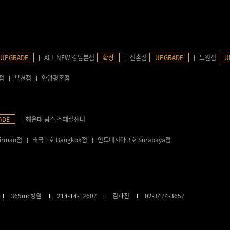
UPGRADE
ALL NEW 강남본점
확장
신촌점
UPGRADE
노원점
U
점
부천점
안양평촌점
ADE
해운대 람스 스페셜센터
irman점
태국 1호 Bangkok점
인도네시아 3호 Surabaya점
365mc병원
214-14-12607
김하진
02-3474-3657