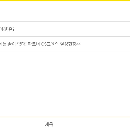
이것'은?
에는 끝이 없다! 파트너 CS교육의 열정현장👀
제목