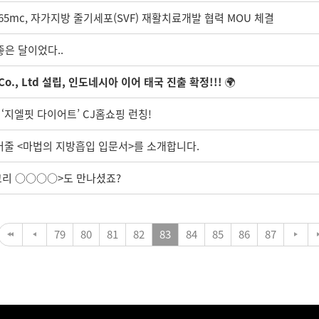
5mc, 자가지방 줄기세포(SVF) 재활치료개발 협력 MOU 체결
 좋은 달이었다..
" Co., Ltd 설립, 인도네시아 이어 태국 진출 확정!!!
🌍
 ‘지엘핏 다이어트’ CJ홈쇼핑 런칭!
되어줄 <마법의 지방흡입 입문서>를 소개합니다.
파고리 ○○○○>도 만나셨죠?
79
80
81
82
83
84
85
86
87