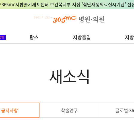
🎉365mc지방줄기세포센터 보건복지부 지정 '첨단재생의료실시기관' 선정
람스
지방흡입
지방
새소식
공지사항
학술연구
글로벌 36