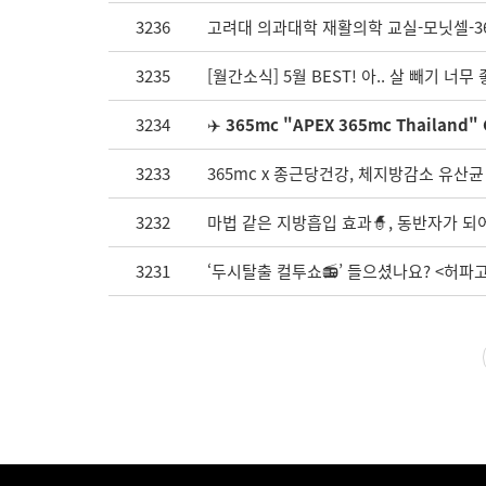
3236
고려대 의과대학 재활의학 교실-모닛셀-36
3235
[월간소식] 5월 BEST! 아.. 살 빼기 너무
3234
✈️
365mc "APEX 365mc Thailand
3233
365mc x 종근당건강, 체지방감소 유산균
3232
마법 같은 지방흡입 효과🧙, 동반자가 
3231
‘두시탈출 컬투쇼📻’ 들으셨나요? <허