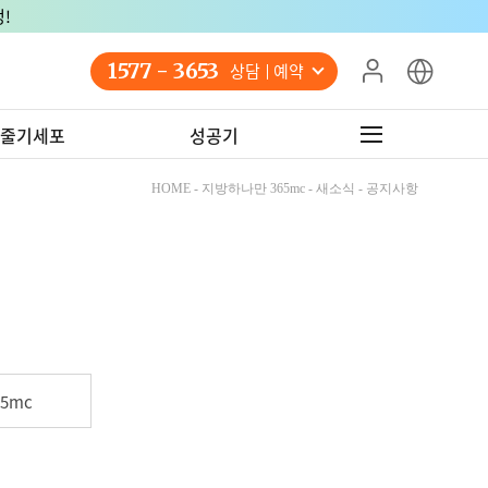
!
1577 - 3653
상담 예약
줄기세포
성공기
HOME - 지방하나만 365mc - 새소식 - 공지사항
5mc