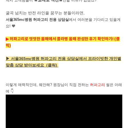
교대로 직진
역시 고객님들이
🔥
🔥
안할 이유가 없겠죠?
굴곡 넘치는 반전 라인을 꿈꾸는 분들이라면,
서울365mc병원 허파고리 전용 상담실
에서 여러분을 기다리고 있을게
요! 🧡
▶ 허파고리로 밋밋한 몸매에서 콜라병 몸매 완성한 후기 확인하기! (클
릭)
▶ 서울365mc병원 허파고리 전용 상담실에서 프라이빗한 개인별
맞춤 상담 받아보세요 (클릭)
이렇게 매력적인데, 웨안해? 원장님이 직접 전하는
허파고리
썰은 아래
에
👇