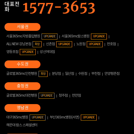
대표전
화
서울365mc지방흡입병원
서울365mc람스병원
UPGRADE
UPGRADE
ALL NEW 강남본점
신촌점
노원점
천호점
확장
UPGRADE
UPGRADE
영등포점
성신여대점
UPGRADE
글로벌365mc인천병원
분당점
일산점
수원점
부천점
안양평촌점
확장
글로벌365mc대전병원
청주점
천안점
UPGRADE
대구365mc병원
부산365mc병원(서면)
UPGRADE
UPGRADE
해운대 람스 스페셜센터