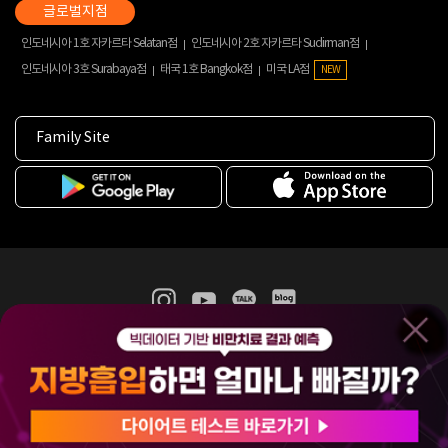
인도네시아 1호 자카르타 Selatan점
인도네시아 2호 자카르타 Sudirman점
인도네시아 3호 Surabaya점
태국 1호 Bangkok점
미국 LA점
NEW
Family Site
365mc 병·의원 이용약관
홈페이지 이용약관
개인정보처리방침
비급여진료수가
증명서발급
인재채용
(주)365mcㅣ서울특별시 서초구 서초대로52길 7, 3~4층(서초동, 제일빌딩)
120-87-04354ㅣ김남철
COPYRIGHT(C) 2025 365mc. ALL RIGHTS RESERVED.