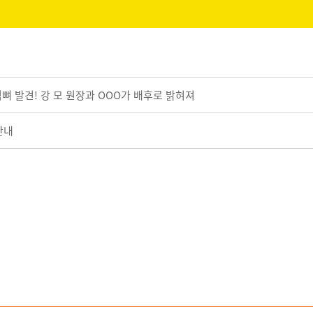
턱뼈 발견! 강 모 원장과 OOO가 배후로 밝혀져
안내