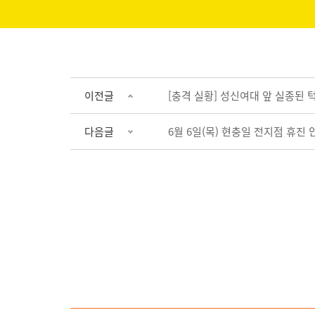
이전글
[충격 실황] 성신여대 앞 실종된 
다음글
6월 6일(목) 현충일 전지점 휴진 