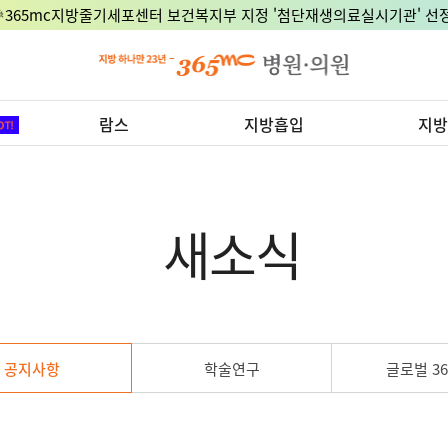
🎉365mc지방줄기세포센터 보건복지부 지정 '첨단재생의료실시기관' 선정
람스
지방흡입
지방
새소식
공지사항
학술연구
글로벌 36