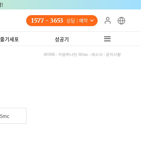
!
1577 - 3653
상담 예약
줄기세포
성공기
HOME - 지방하나만 365mc - 새소식 - 공지사항
5mc