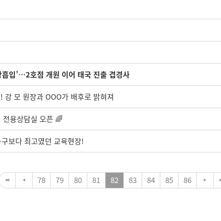
방흡입’…2호점 개원 이어 태국 진출 겹경사
! 강 모 원장과 OOO가 배후로 밝혀져
 전용상담실 오픈 🌈
누구보다 최고였던 교육현장!
78
79
80
81
82
83
84
85
86