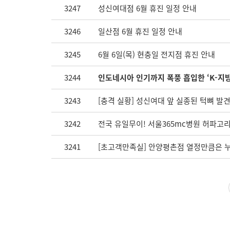
3247
성신여대점 6월 휴진 일정 안내
3246
일산점 6월 휴진 일정 안내
3245
6월 6일(목) 현충일 전지점 휴진 안내
3244
인도네시아 인기까지 폭풍 흡입한 ‘K-지
3243
[충격 실황] 성신여대 앞 실종된 턱뼈 발견
3242
전국 유일무이! 서울365mc병원 허파고리
3241
[초고객만족실] 안양평촌점 열정만큼은 