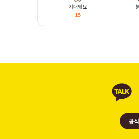
기대돼요
15
공식