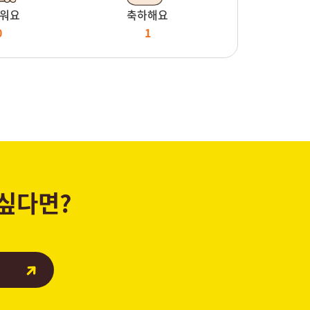
워요
축하해요
0
1
 싶다면?