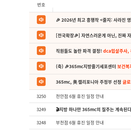
번호
🎉 2026년 최고 흥행작 <줄지: 사라진 
[전국확장🎉] 자연스러운게 아닌, 진짜 자
직원들도 놀란 파격 결정!
dca밉살주사,
(축) 🎉365mc지방줄기세포센터
보건복
365mc, 美 캘리포니아 주정부 선정
글로
3250
천안점 6월 휴진 일정 안내
3249
🎬지방 하나만 365mc의 질주는 계속된
3248
부천점 6월 휴진 일정 안내