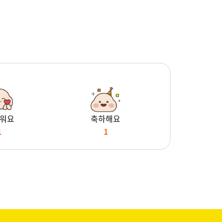
워요
축하해요
1
1