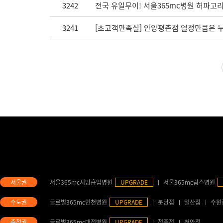
3242
전국 유일무이! 서울365mc병원 허파고리
3241
[초고객만족실] 안양평촌점 열정만큼은 
서울365mc지방흡입병원
UPGRADE
서울365mc람스병원
글로벌365mc인천병원
UPGRADE
분당점
일산점
수원
글로벌365mc대전병원
UPGRADE
청주점
천안점