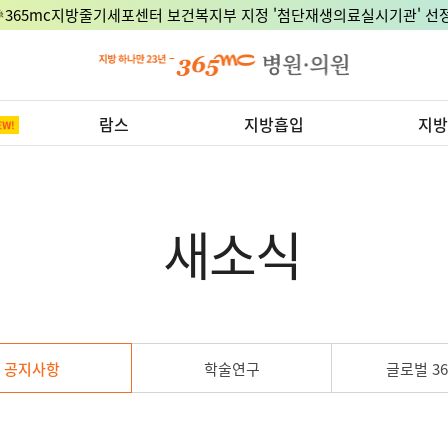
🎉365mc지방줄기세포센터 보건복지부 지정 '첨단재생의료실시기관' 선정
람스
지방흡입
지방
새소식
공지사항
학술연구
글로벌 36