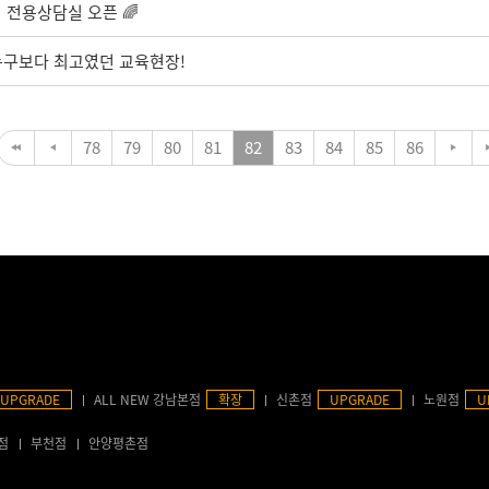
 전용상담실 오픈 🌈
누구보다 최고였던 교육현장!
78
79
80
81
82
83
84
85
86
UPGRADE
ALL NEW 강남본점
확장
신촌점
UPGRADE
노원점
U
점
부천점
안양평촌점