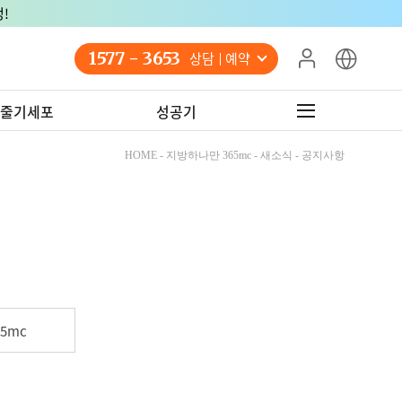
!
1577 - 3653
상담 예약
줄기세포
성공기
HOME - 지방하나만 365mc - 새소식 - 공지사항
5mc