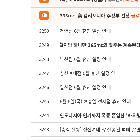
365mc, 美 캘리포니아 주정부 선정
글로
3250
천안점 6월 휴진 일정 안내
3249
🎬지방 하나만 365mc의 질주는 계속된
3248
부천점 6월 휴진 일정 안내
3247
성신여대점 6월 휴진 일정 안내
3246
일산점 6월 휴진 일정 안내
3245
6월 6일(목) 현충일 전지점 휴진 안내
3244
인도네시아 인기까지 폭풍 흡입한 ‘K-지
3243
[충격 실황] 성신여대 앞 실종된 턱뼈 발견