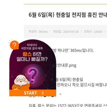
NEW 교대 지방줄기세포센터 오픈
6월 6일(목) 현충일 전지점 휴진 안
작성자 : 365mc
작성일 : 2024-05-28
조회수 : 14303
안녕하세요. ‘지방 하나만’ 365mc입니다.
충렬을 기리는, 6월 6일(목) 현충일
365mc 전지점 휴진하오니 착오 없으시길 바랍니
충성~(；●∀●)ゝ”
지흡, 람스 문의는 1577-3653으로 연락주세요.^