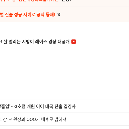
벌 진출 성공 사례로 공식 등재!
🏅
다! 살 떨리는 지방이 레이스 영상 대공개
방흡입’…2호점 개원 이어 태국 진출 겹경사
! 강 모 원장과 OOO가 배후로 밝혀져