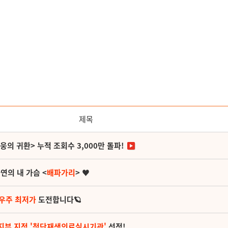
제목
영웅의 귀환> 누적 조회수 3,000만 돌파!
연의 내 가슴 <
배파가리
> ♥
 우주 최저가
도전합니다🪐
지부 지정 '첨단재생의료실시기관'
선정!