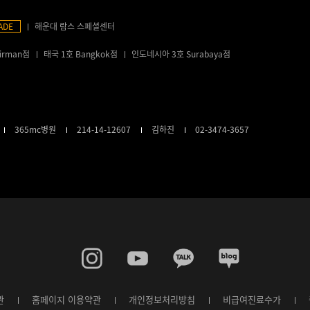
ADE
해운대 람스 스페셜센터
irman점
태국 1호 Bangkok점
인도네시아 3호 Surabaya점
365mc병원
214-14-12607
김하진
02-3474-3657
관
홈페이지 이용약관
개인정보처리방침
비급여진료수가