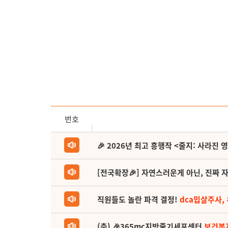
번호
🎉 2026년 최고 흥행작 <줄지: 사라진 
[전국확장🎉] 자연스러운게 아닌, 진짜 자
직원들도 놀란 파격 결정!
dca밉살주사,
(축) 🎉365mc지방줄기세포센터
보건복