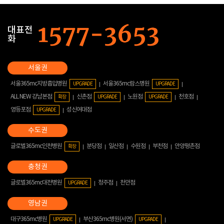
대표전
화
서울365mc지방흡입병원
서울365mc람스병원
UPGRADE
UPGRADE
ALL NEW 강남본점
신촌점
노원점
천호점
확장
UPGRADE
UPGRADE
영등포점
성신여대점
UPGRADE
글로벌365mc인천병원
분당점
일산점
수원점
부천점
안양평촌점
확장
글로벌365mc대전병원
청주점
천안점
UPGRADE
대구365mc병원
부산365mc병원(서면)
UPGRADE
UPGRADE