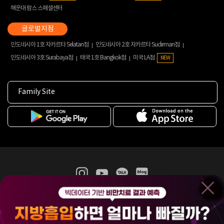
해운대 람스 스페셜센터
인도네시아 1호 자카르타 Selatan점
인도네시아 2호 자카르타 Sudirman점
인도네시아 3호 Surabaya점
태국 1호 Bangkok점
미국 LA점
NEW
Family Site
365mc 병·의원 이용약관
홈페이지 이용약관
개인정보처리방침
비급여진료수가
증명서발급
인재채용