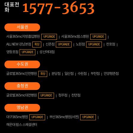
대표전
화
서울365mc지방흡입병원
서울365mc람스병원
UPGRADE
UPGRADE
ALL NEW 강남본점
신촌점
노원점
천호점
확장
UPGRADE
UPGRADE
영등포점
성신여대점
UPGRADE
글로벌365mc인천병원
분당점
일산점
수원점
부천점
안양평촌점
확장
글로벌365mc대전병원
청주점
천안점
UPGRADE
대구365mc병원
부산365mc병원(서면)
UPGRADE
UPGRADE
해운대 람스 스페셜센터