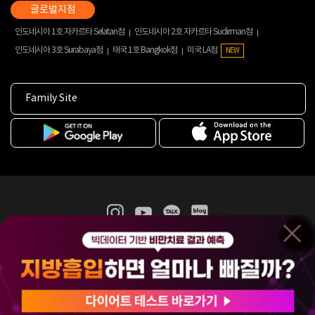
인도네시아 1호 자카르타 Selatan점
인도네시아 2호 자카르타 Sudirman점
인도네시아 3호 Surabaya점
태국 1호 Bangkok점
미국 LA점
NEW
Family Site
365mc 병·의원 이용약관
홈페이지 이용약관
개인정보처리방침
비급여진료수가
증명서발급
인재채용
(주)365mcㅣ서울특별시 서초구 서초대로52길 7, 3~4층(서초동, 제일빌딩)
120-87-04354ㅣ김남철
COPYRIGHT(C) 2025 365mc. ALL RIGHTS RESERVED.