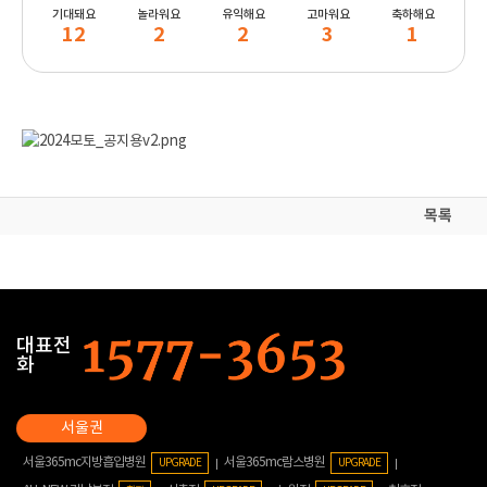
기대돼요
놀라워요
유익해요
고마워요
축하해요
12
2
2
3
1
목록
대표전
화
서울365mc지방흡입병원
서울365mc람스병원
UPGRADE
UPGRADE