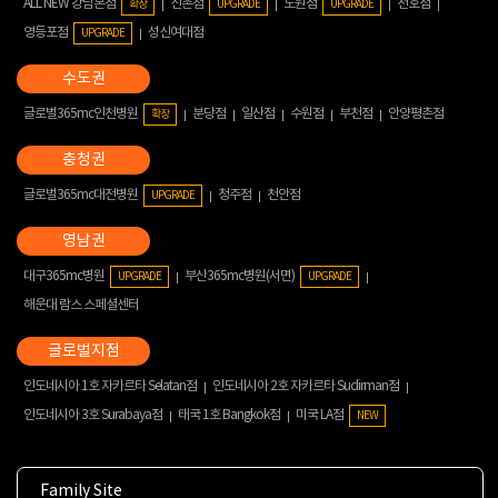
ALL NEW 강남본점
신촌점
노원점
천호점
확장
UPGRADE
UPGRADE
영등포점
성신여대점
UPGRADE
글로벌365mc인천병원
분당점
일산점
수원점
부천점
안양평촌점
확장
글로벌365mc대전병원
청주점
천안점
UPGRADE
대구365mc병원
부산365mc병원(서면)
UPGRADE
UPGRADE
해운대 람스 스페셜센터
인도네시아 1호 자카르타 Selatan점
인도네시아 2호 자카르타 Sudirman점
인도네시아 3호 Surabaya점
태국 1호 Bangkok점
미국 LA점
NEW
Family Site