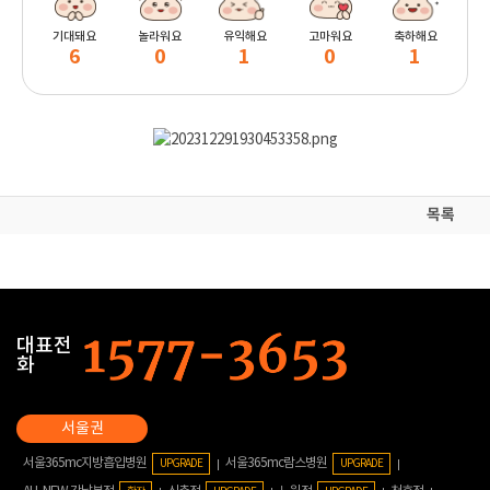
기대돼요
놀라워요
유익해요
고마워요
축하해요
6
0
1
0
1
목록
대표전
화
서울365mc지방흡입병원
서울365mc람스병원
UPGRADE
UPGRADE