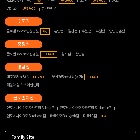
ALL NEW 강남본점
신촌점
노원점
천호점
확장
UPGRADE
UPGRADE
영등포점
성신여대점
UPGRADE
글로벌365mc인천병원
분당점
일산점
수원점
부천점
안양평촌점
확장
글로벌365mc대전병원
청주점
천안점
UPGRADE
대구365mc병원
부산365mc병원(서면)
UPGRADE
UPGRADE
해운대 람스 스페셜센터
인도네시아 1호 자카르타 Selatan점
인도네시아 2호 자카르타 Sudirman점
인도네시아 3호 Surabaya점
태국 1호 Bangkok점
미국 LA점
NEW
Family Site