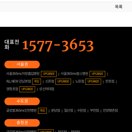
목록
대표전
화
서울365mc지방흡입병원
서울365mc람스병원
UPGRADE
UPGRADE
ALL NEW 강남본점
신촌점
노원점
천호점
확장
UPGRADE
UPGRADE
영등포점
성신여대점
UPGRADE
글로벌365mc인천병원
분당점
일산점
수원점
부천점
안양평촌점
확장