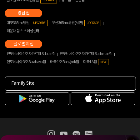
글로벌365mc대전병원
청주점
천안점
UPGRADE
대구365mc병원
부산365mc병원(서면)
UPGRADE
UPGRADE
해운대 람스 스페셜센터
인도네시아 1호 자카르타 Selatan점
인도네시아 2호 자카르타 Sudirman점
인도네시아 3호 Surabaya점
태국 1호 Bangkok점
미국 LA점
NEW
Family Site