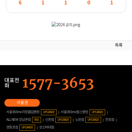
6
1
1
0
1
목록
대표전
화
서울365mc지방흡입병원
서울365mc람스병원
UPGRADE
UPGRADE
ALL NEW 강남본점
신촌점
노원점
천호점
확장
UPGRADE
UPGRADE
영등포점
성신여대점
UPGRADE