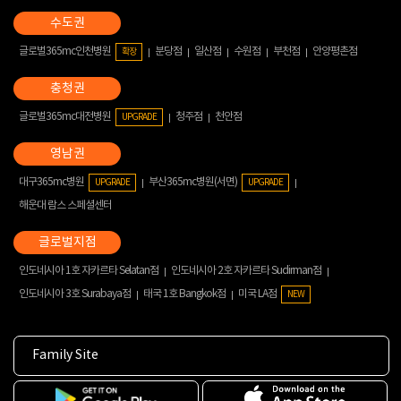
글로벌365mc인천병원
분당점
일산점
수원점
부천점
안양평촌점
확장
글로벌365mc대전병원
청주점
천안점
UPGRADE
대구365mc병원
부산365mc병원(서면)
UPGRADE
UPGRADE
해운대 람스 스페셜센터
인도네시아 1호 자카르타 Selatan점
인도네시아 2호 자카르타 Sudirman점
인도네시아 3호 Surabaya점
태국 1호 Bangkok점
미국 LA점
NEW
Family Site