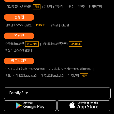
글로벌365mc인천병원
분당점
일산점
수원점
부천점
안양평촌점
확장
글로벌365mc대전병원
청주점
천안점
UPGRADE
대구365mc병원
부산365mc병원(서면)
UPGRADE
UPGRADE
해운대 람스 스페셜센터
인도네시아 1호 자카르타 Selatan점
인도네시아 2호 자카르타 Sudirman점
인도네시아 3호 Surabaya점
태국 1호 Bangkok점
미국 LA점
NEW
Family Site