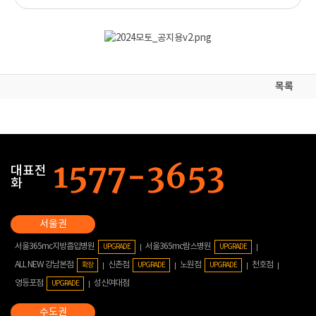
목록
대표전
화
서울365mc지방흡입병원
서울365mc람스병원
UPGRADE
UPGRADE
ALL NEW 강남본점
신촌점
노원점
천호점
확장
UPGRADE
UPGRADE
영등포점
성신여대점
UPGRADE