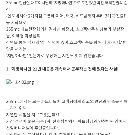
3
65mc 김남철 대표이사님의 '지방하나만'으로 도전했떤 벅찬 해외진출의 순
간
(인도네시아 2개지점 오픈에 이어, 태국, 베트남까지 무려 3개국 진출!)
을 시작으로
365mc 대표원장협의회 김하진 회장님, 초고객만족실 남보라 부실장
님, 이혜경 과장님의
강연을 통해 각자의 업무영역에 있어 초고객만족을 향해 나아가야할 방
향을 새기는
'지방하나만' 전문가로 무장하는 시간도 잊지 않았습니다.
3. '지방하나만'21년 내공은 계속해서 공부하는 것에 있다는 사실!
365mc에서는 모든 파트너들이 고객님에게 최고의 안전과 만족을 전해
드리기 위해
치열한 시험을 치르고 있는데요.
가장 성적이 좋은 공동1위! 천호점 박혜미 파트장님과 인천병원 강예지
선임매니저님이 주인공입니다.