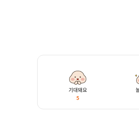
기대돼요
5