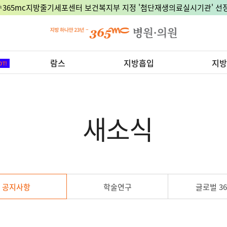
🎉365mc지방줄기세포센터 보건복지부 지정 '첨단재생의료실시기관' 선정
람스
지방흡입
지방
새소식
공지사항
학술연구
글로벌 36