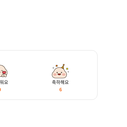
워요
축하해요
0
6