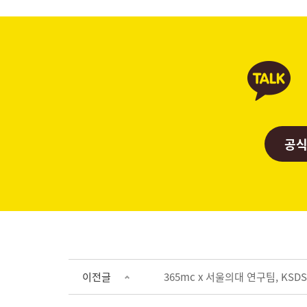
공식
이전글
365mc x 서울의대 연구팀, K