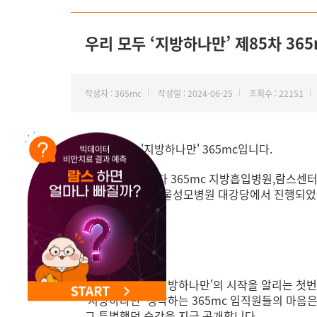
NEW 교대 지방줄기세포센터 오픈
우리 모두 ‘지방하나만’ 제85차 3
작성자 : 365mc
작성일 : 2024-06-25
조회수 : 22151
안녕하세요.'지방하나만' 365mc입니다.
6월 19일, 제85차 365mc 지방흡입병원,람스
카톨릭대학교 서울성모병원 대강당에서 진행되었
새로운 슬로건 '지방하나만'의 시작을 알리는 첫
'지방하나만' 생각하는 365mc 임직원들의 마음
그 특별했던 순간을 지금 공개합니다.