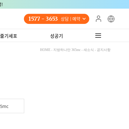
!
1577 - 3653
상담 예약
줄기세포
성공기
HOME - 지방하나만 365mc - 새소식 - 공지사항
5mc