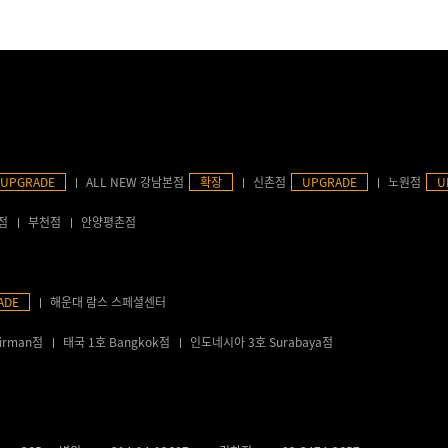
UPGRADE
ALL NEW 강남본점
확장
신촌점
UPGRADE
노원점
U
점
부천점
안양평촌점
ADE
해운대 람스 스페셜센터
irman점
태국 1호 Bangkok점
인도네시아 3호 Surabaya점