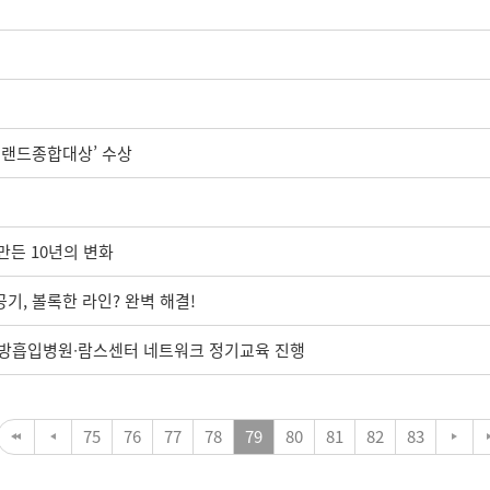
브랜드종합대상’ 수상
 만든 10년의 변화
기, 볼록한 라인? 완벽 해결!
c지방흡입병원∙람스센터 네트워크 정기교육 진행
75
76
77
78
79
80
81
82
83