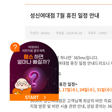
NEW 교대 지방줄기세포센터 오픈
성신여대점 7월 휴진 일정 안내
작성자 : 365mc
작성일 : 2024-06-28
조회수 : 10967
안녕하세요, ‘지방 하나만’ 365mc입니다.
7월 365mc 성신여대점 휴진 일정 안내드리오니
<성신여대점 7월 휴진 일정>
3일(수), 10일(수), 17일(수), 24일(수), 31일(수)
365mc 성신여대점은 고객님께 최상의 비만 치료
지점 방문 및 비만 시술 관련 안내, 상담 문의는 