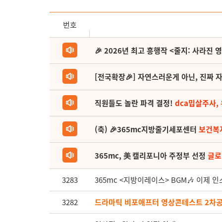
번호
🎉 2026년 최고 흥행작 <줄지: 사라진 
[전국확장🎉] 자연스러운게 아닌, 진짜 자
직원들도 놀란 파격 결정!
dca밉살주사,
(축) 🎉365mc지방줄기세포센터
보건복
365mc, 美 캘리포니아 주정부 선정
글로
3283
365mc <지방이레이스> BGM🎶 이제 
3282
드라마틱 비포애프터 영상콘테스트 2차공