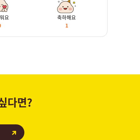
워요
축하해요
0
1
 싶다면?