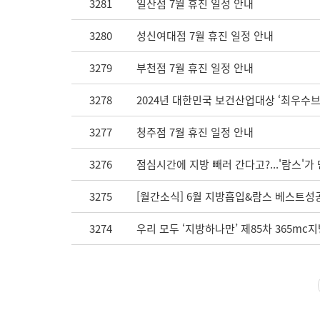
3281
일산점 7월 휴진 일정 안내
3280
성신여대점 7월 휴진 일정 안내
3279
부천점 7월 휴진 일정 안내
3278
2024년 대한민국 보건산업대상 ‘최우수
3277
청주점 7월 휴진 일정 안내
3276
점심시간에 지방 빼러 간다고?...'람스'가
3275
[월간소식] 6월 지방흡입&람스 베스트성공
3274
우리 모두 ‘지방하나만’ 제85차 365m