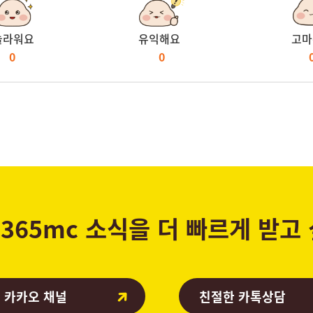
놀라워요
유익해요
고마
0
0
365mc 소식을 더 빠르게 받고
 카카오 채널
친절한 카톡상담