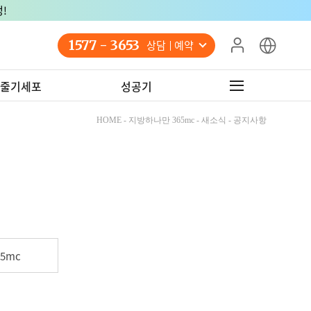
!
1577 - 3653
상담 예약
줄기세포
성공기
HOME - 지방하나만 365mc - 새소식 - 공지사항
5mc