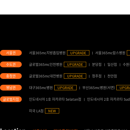
서울365mc지방흡입병원
UPGRADE
서울365mc람스병원
글로벌365mc인천병원
UPGRADE
분당점
일산점
수원
글로벌365mc대전병원
UPGRADE
청주점
천안점
대구365mc병원
UPGRADE
부산365mc병원(서면)
UPGR
인도네시아 1호 자카르타 Selatan점
인도네시아 2호 자카르타 Sud
미국 LA점
NEW