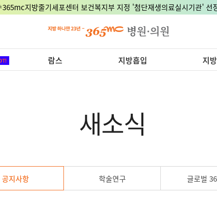
🎉365mc지방줄기세포센터 보건복지부 지정 '첨단재생의료실시기관' 선정
람스
지방흡입
지방
새소식
공지사항
학술연구
글로벌 36