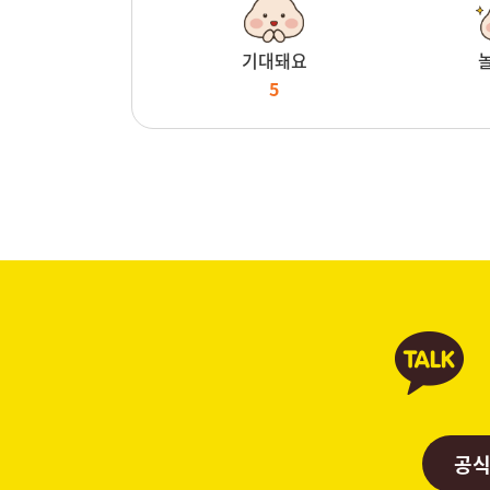
기대돼요
5
공식