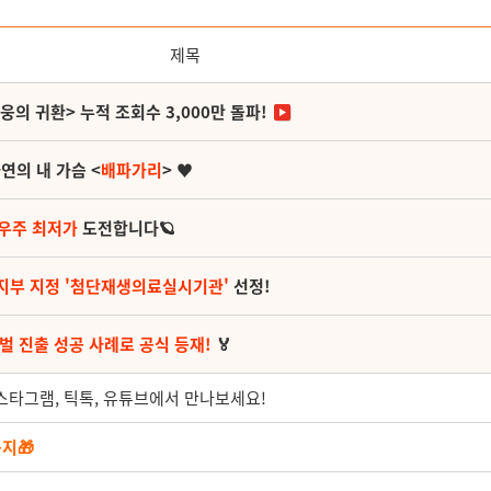
제목
영웅의 귀환> 누적 조회수 3,000만 돌파!
연의 내 가슴 <
배파가리
> ♥
 우주 최저가
도전합니다🪐
지부 지정 '첨단재생의료실시기관'
선정!
벌 진출 성공 사례로 공식 등재!
🏅
인스타그램, 틱톡, 유튜브에서 만나보세요!
지🎁