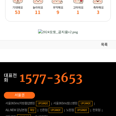
기대돼요
놀라워요
유익해요
고마워요
축하해요
53
11
9
1
3
목록
대표전
화
서울365mc지방흡입병원
서울365mc람스병원
UPGRADE
UPGRADE
ALL NEW 강남본점
신촌점
노원점
천호점
확장
UPGRADE
UPGRADE