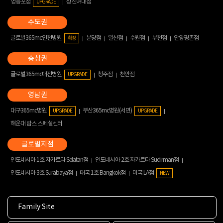
영등포점
성신여대점
UPGRADE
글로벌365mc인천병원
분당점
일산점
수원점
부천점
안양평촌점
확장
글로벌365mc대전병원
청주점
천안점
UPGRADE
대구365mc병원
부산365mc병원(서면)
UPGRADE
UPGRADE
해운대 람스 스페셜센터
인도네시아 1호 자카르타 Selatan점
인도네시아 2호 자카르타 Sudirman점
인도네시아 3호 Surabaya점
태국 1호 Bangkok점
미국 LA점
NEW
Family Site