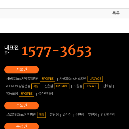
목록
대표전
화
서울365mc지방흡입병원
서울365mc람스병원
UPGRADE
UPGRADE
ALL NEW 강남본점
신촌점
노원점
천호점
확장
UPGRADE
UPGRADE
영등포점
성신여대점
UPGRADE
글로벌365mc인천병원
분당점
일산점
수원점
부천점
안양평촌점
확장