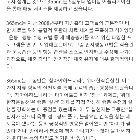
고자 설계된 것으로 365mc는 5일부터 멤버십 어플리케이션
을 통해 해당 서비스를 제공하고 있습니다.
365mc는 지난 2008년부터 지방흡입 고객들의 근본적인 비
만 치료를 위해 통합적 후관리 치료 체계를 구축하고 식이영양
∙ 운동 ∙ 행동 수정 요법 등 재 체중증가를 막기 위한 다양한 프
로그램을 연구 ∙ 도입해왔는데요. 그중 인지행동요법은 식습관
과 운동습관 등의 행동 습관을 스스로 인지하고 수정해 나가는
과정으로, 체중 감량과 장기적인 체중 유지에 매우 효과적입니
다.
365mc는 그동안은 '참아야하느니라', '위대한작은실천' 이 두
가지 지류 형식의 실천지를 통해 고객의 습관 형성을 도왔습니
다. '참아야하느니라'는 다이어트를 위해 '참는' 과제를, '위대
한작은실천'은 행동 '실천' 과제를 직접 작성해 행동 수정과 실
행을 강화하는 데 중점을 뒀는데요. 이 두 실천지는 그동안 “실
천지가 있으니 육류 섭취량도 줄고, 불필요한 간식을 참는 데
도움이 됐다”는 등의 긍정적인 반응을 얻어왔지만 “아이가 찢
었다”거나 “종이라서 평소에 챙겨 다니기가 귀찮아 몰아서 하
게 된다”는 등의 단점도 제기된 바 있습니다.