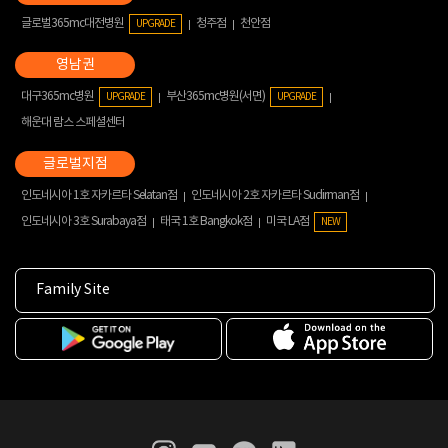
글로벌365mc대전병원
청주점
천안점
UPGRADE
대구365mc병원
부산365mc병원(서면)
UPGRADE
UPGRADE
해운대 람스 스페셜센터
인도네시아 1호 자카르타 Selatan점
인도네시아 2호 자카르타 Sudirman점
인도네시아 3호 Surabaya점
태국 1호 Bangkok점
미국 LA점
NEW
Family Site