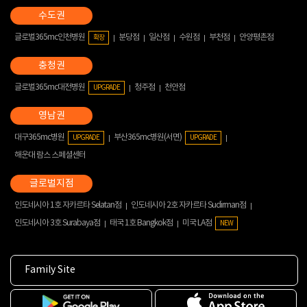
글로벌365mc인천병원
분당점
일산점
수원점
부천점
안양평촌점
확장
글로벌365mc대전병원
청주점
천안점
UPGRADE
대구365mc병원
부산365mc병원(서면)
UPGRADE
UPGRADE
해운대 람스 스페셜센터
인도네시아 1호 자카르타 Selatan점
인도네시아 2호 자카르타 Sudirman점
인도네시아 3호 Surabaya점
태국 1호 Bangkok점
미국 LA점
NEW
Family Site