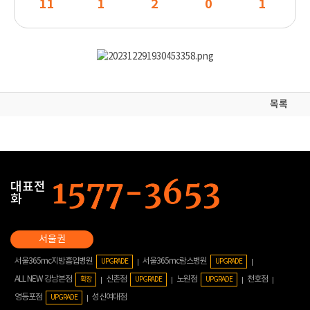
11
1
2
0
1
목록
대표전
화
서울365mc지방흡입병원
서울365mc람스병원
UPGRADE
UPGRADE
ALL NEW 강남본점
신촌점
노원점
천호점
확장
UPGRADE
UPGRADE
영등포점
성신여대점
UPGRADE