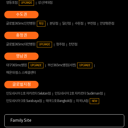
영등포점
성신여대점
UPGRADE
글로벌365mc인천병원
분당점
일산점
수원점
부천점
안양평촌점
확장
글로벌365mc대전병원
청주점
천안점
UPGRADE
대구365mc병원
부산365mc병원(서면)
UPGRADE
UPGRADE
해운대 람스 스페셜센터
인도네시아 1호 자카르타 Selatan점
인도네시아 2호 자카르타 Sudirman점
인도네시아 3호 Surabaya점
태국 1호 Bangkok점
미국 LA점
NEW
Family Site