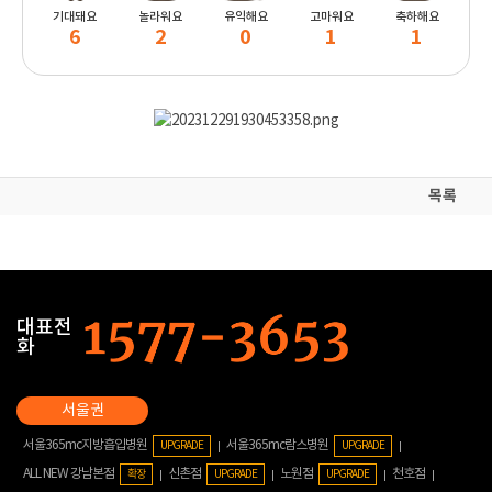
기대돼요
놀라워요
유익해요
고마워요
축하해요
6
2
0
1
1
목록
대표전
화
서울365mc지방흡입병원
서울365mc람스병원
UPGRADE
UPGRADE
ALL NEW 강남본점
신촌점
노원점
천호점
확장
UPGRADE
UPGRADE