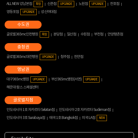
ALL NEW 강남본점
신촌점
노원점
천호점
확장
UPGRADE
UPGRADE
영등포점
성신여대점
UPGRADE
글로벌365mc인천병원
분당점
일산점
수원점
부천점
안양평촌점
확장
글로벌365mc대전병원
청주점
천안점
UPGRADE
대구365mc병원
부산365mc병원(서면)
UPGRADE
UPGRADE
해운대 람스 스페셜센터
인도네시아 1호 자카르타 Selatan점
인도네시아 2호 자카르타 Sudirman점
인도네시아 3호 Surabaya점
태국 1호 Bangkok점
미국 LA점
NEW