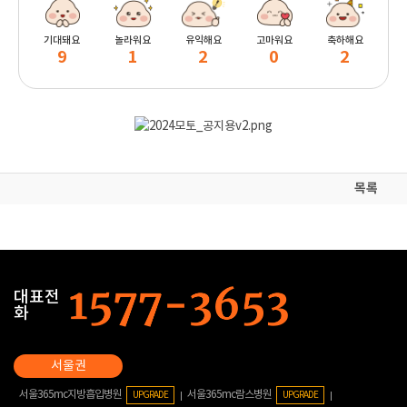
기대돼요
놀라워요
유익해요
고마워요
축하해요
9
1
2
0
2
목록
대표전
화
서울365mc지방흡입병원
서울365mc람스병원
UPGRADE
UPGRADE