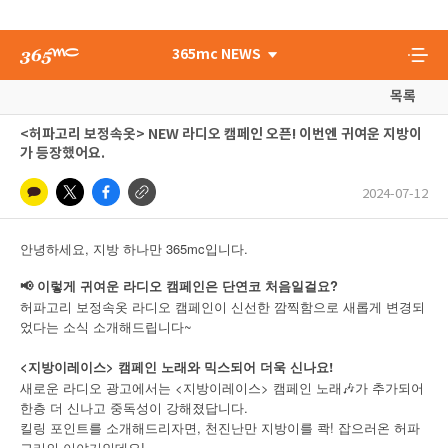
365mc NEWS
목록
<허파고리 보정속옷> NEW 라디오 캠페인 오픈! 이번엔 귀여운 지방이
가 등장했어요.
2024-07-12
,
365mc
.
안녕하세요
지방
하나만
입니다
📢 이렇게 귀여운 라디오 캠페인은 단연코 처음일걸요?
허파고리 보정속옷 라디오 캠페인이 신선한 깜찍함으로 새롭게 변경되
었다는 소식 소개해드립니다~
<지방이레이스> 캠페인 노래와 믹스되어 더욱 신나요!
새로운 라디오 광고에서는 <지방이레이스> 캠페인 노래🎶가 추가되어
한층 더 신나고 중독성이 강해졌답니다.
킬링 포인트를 소개해드리자면, 천진난만 지방이를 콱! 잡으러온 허파
고리의 이야기인데요!