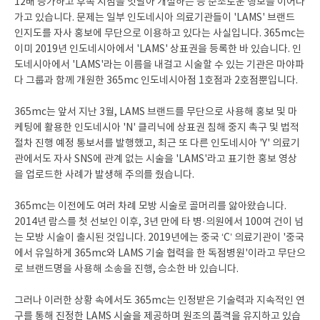
12배 증가하고 후속 지점을 잇달아 개설하는 등 순조로운 행보를 이어나
가고 있습니다. 문제는 일부 인도네시아 의료기관들이 'LAMS' 브랜드
인지도를 자사 홍보에 무단으로 이용하고 있다는 사실입니다. 365mc는
이미 2019년 인도네시아에서 'LAMS' 상표권을 등록한 바 있습니다. 인
도네시아에서 'LAMS'라는 이름을 내걸고 시술할 수 있는 기관은 마야파
다 그룹과 함께 개원한 365mc 인도네시아점 1호점과 2호점뿐입니다.
365mc는 앞서 지난 3월, LAMS 브랜드를 무단으로 사용해 홍보 및 마
케팅에 활용한 인도네시아 'N' 클리닉에 상표권 침해 중지 촉구 및 법적
절차 진행 예정 통보서를 발행했고, 최근 또 다른 인도네시아 'Y' 의료기
관에서도 자사 SNS에 관계 없는 시술을 'LAMS'라고 표기한 홍보 영상
을 업로드한 사례가 발생해 주의를 줬습니다.
365mc는 이전에도 여러 차례 모방 시술로 골머리를 앓아왔습니다.
2014년 람스를 첫 선보인 이후, 3년 만에 타 병·의원에서 100여 건이 넘
는 모방 시술이 출시된 것입니다. 2019년에는 중국 ‘C’ 의료기관이 '중국
에서 유일하게 365mc와 LAMS 기술 협력을 한 독점병원'이라고 무단으
로 브랜드명을 사용해 소송을 진행, 승소한 바 있습니다.
그러나 이러한 상황 속에서도 365mc는 인정받은 기술력과 지속적인 연
구를 통해 진정한 LAMS 시술을 제공하며 원조의 품격을 유지하고 있습