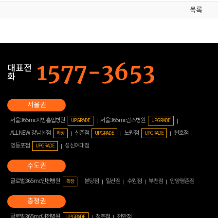
목록
대표전
화
서울365mc지방흡입병원
서울365mc람스병원
UPGRADE
UPGRADE
ALL NEW 강남본점
신촌점
노원점
천호점
확장
UPGRADE
UPGRADE
영등포점
성신여대점
UPGRADE
글로벌365mc인천병원
분당점
일산점
수원점
부천점
안양평촌점
확장
글로벌365mc대전병원
청주점
천안점
UPGRADE