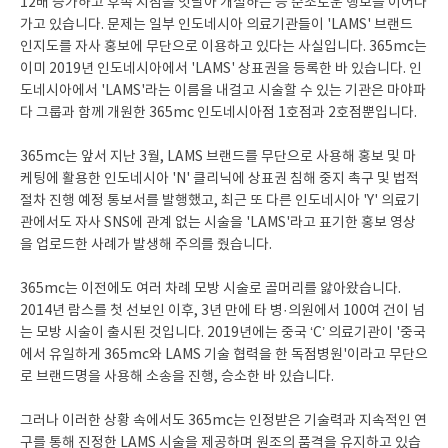
12배 증가하고 후속 지점을 잇달아 개설하는 등 순조로운 행보를 이어나
가고 있습니다. 문제는 일부 인도네시아 의료기관들이 'LAMS' 브랜드
인지도를 자사 홍보에 무단으로 이용하고 있다는 사실입니다. 365mc는
이미 2019년 인도네시아에서 'LAMS' 상표권을 등록한 바 있습니다. 인
도네시아에서 'LAMS'라는 이름을 내걸고 시술할 수 있는 기관은 마야파
다 그룹과 함께 개원한 365mc 인도네시아점 1호점과 2호점뿐입니다.
365mc는 앞서 지난 3월, LAMS 브랜드를 무단으로 사용해 홍보 및 마
케팅에 활용한 인도네시아 'N' 클리닉에 상표권 침해 중지 촉구 및 법적
절차 진행 예정 통보서를 발행했고, 최근 또 다른 인도네시아 'Y' 의료기
관에서도 자사 SNS에 관계 없는 시술을 'LAMS'라고 표기한 홍보 영상
을 업로드한 사례가 발생해 주의를 줬습니다.
365mc는 이전에도 여러 차례 모방 시술로 골머리를 앓아왔습니다.
2014년 람스를 첫 선보인 이후, 3년 만에 타 병·의원에서 100여 건이 넘
는 모방 시술이 출시된 것입니다. 2019년에는 중국 ‘C’ 의료기관이 '중국
에서 유일하게 365mc와 LAMS 기술 협력을 한 독점병원'이라고 무단으
로 브랜드명을 사용해 소송을 진행, 승소한 바 있습니다.
그러나 이러한 상황 속에서도 365mc는 인정받은 기술력과 지속적인 연
구를 통해 진정한 LAMS 시술을 제공하며 원조의 품격을 유지하고 있습