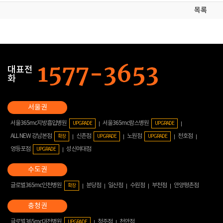
목록
대표전
화
서울365mc지방흡입병원
서울365mc람스병원
UPGRADE
UPGRADE
ALL NEW 강남본점
신촌점
노원점
천호점
확장
UPGRADE
UPGRADE
영등포점
성신여대점
UPGRADE
글로벌365mc인천병원
분당점
일산점
수원점
부천점
안양평촌점
확장
글로벌365mc대전병원
청주점
천안점
UPGRADE