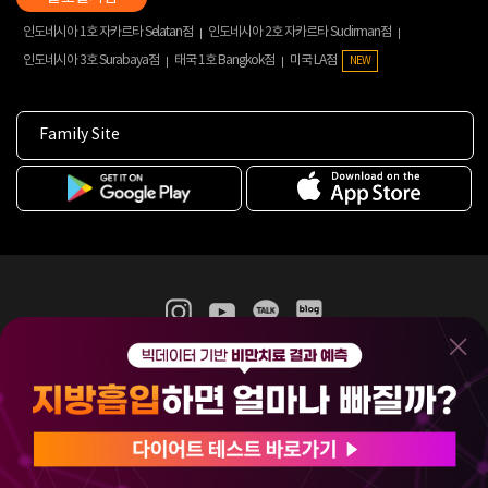
인도네시아 1호 자카르타 Selatan점
인도네시아 2호 자카르타 Sudirman점
인도네시아 3호 Surabaya점
태국 1호 Bangkok점
미국 LA점
NEW
Family Site
365mc 병·의원 이용약관
홈페이지 이용약관
개인정보처리방침
비급여진료수가
증명서발급
인재채용
(주)365mcㅣ서울특별시 서초구 서초대로52길 7, 3~4층(서초동, 제일빌딩)
120-87-04354ㅣ김남철
COPYRIGHT(C) 2025 365mc. ALL RIGHTS RESERVED.