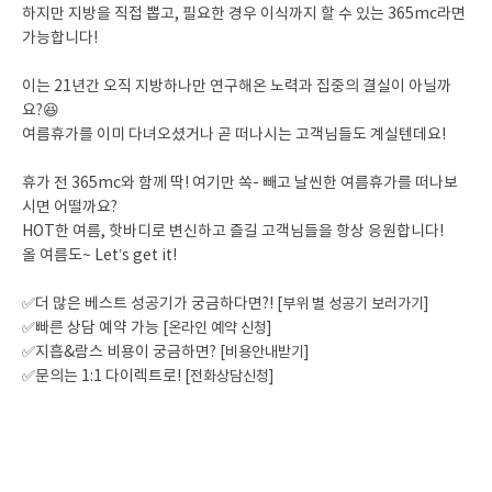
하지만 지방을 직접 뽑고, 필요한 경우 이식까지 할 수 있는 365mc라면
가능합니다!
이는 21년간 오직 지방하나만 연구해온 노력과 집중의 결실이 아닐까
요?😆
여름휴가를 이미 다녀오셨거나 곧 떠나시는 고객님들도 계실텐데요!
휴가 전 365mc와 함께 딱! 여기만 쏙- 빼고 날씬한 여름휴가를 떠나보
시면 어떨까요?
HOT한 여름, 핫바디로 변신하고 즐길 고객님들을 항상 응원합니다!
올 여름도~ Let’s get it!
✅더 많은 베스트 성공기가 궁금하다면?!
[부위 별 성공기 보러가기]
✅빠른 상담 예약 가능
[온라인 예약 신청]
✅지흡&람스 비용이 궁금하면?
[비용안내받기]
✅문의는 1:1 다이렉트로!
[전화상담신청]