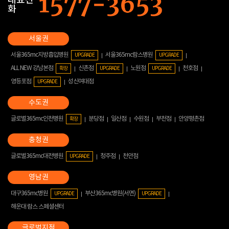
대표전
화
서울365mc지방흡입병원
서울365mc람스병원
UPGRADE
UPGRADE
ALL NEW 강남본점
신촌점
노원점
천호점
확장
UPGRADE
UPGRADE
영등포점
성신여대점
UPGRADE
글로벌365mc인천병원
분당점
일산점
수원점
부천점
안양평촌점
확장
글로벌365mc대전병원
청주점
천안점
UPGRADE
대구365mc병원
부산365mc병원(서면)
UPGRADE
UPGRADE
해운대 람스 스페셜센터