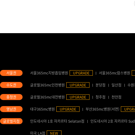
서울365mc지방흡입병원
UPGRADE
서울365mc람스병원
글로벌365mc인천병원
UPGRADE
분당점
일산점
수원
글로벌365mc대전병원
UPGRADE
청주점
천안점
대구365mc병원
UPGRADE
부산365mc병원(서면)
UPGR
인도네시아 1호 자카르타 Selatan점
인도네시아 2호 자카르타 Sud
미국 LA점
NEW