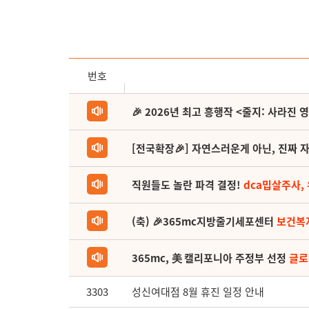
번호
🎉 2026년 최고 흥행작 <줄지: 사라진 
[전국확장🎉] 자연스러운게 아닌, 진짜 자
직원들도 놀란 파격 결정!
dca밉살주사,
(축) 🎉365mc지방줄기세포센터
보건복
365mc, 美 캘리포니아 주정부 선정
글로
3303
성신여대점 8월 휴진 일정 안내