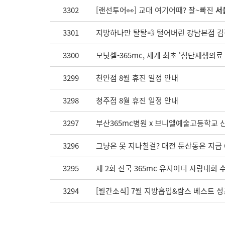
3302
[랜선투어👀] 교대 여기어때? 잘~빠진
서
3301
지방하나만 탈탈💨 털어버린 강남본점 
3300
모닛셀-365mc, 세계 최초 ‘첨단재생의
3299
천안점 8월 휴진 일정 안내
3298
청주점 8월 휴진 일정 안내
3297
부산365mc병원 x 브니엘예술고등학교 산
3296
그냥은 못 지나칠걸? 대전 둔산동은 지금 
3295
제 2회 전국 365mc 유지어터 자랑대회 
3294
[월간소식] 7월 지방흡입&람스 베스트 성공