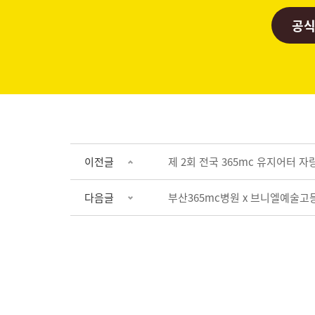
공식
이전글
제 2회 전국 365mc 유지어터 
다음글
부산365mc병원 x 브니엘예술고