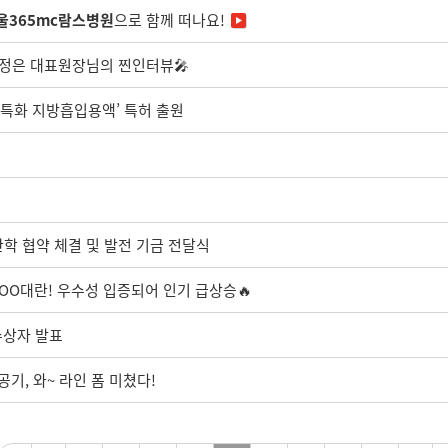
울365mc람스병원
으로 함께 떠나요!
김정은 대표원장님의 찐인터뷰🎤
료 특화 지방흡입용액’ 특허 출원
학 협약 체결 및 발전 기금 전달식
OO대란! 우수성 입증되어 인기 급상승🔥
수상자 발표
기, 와~ 라인 폼 미쳤다!