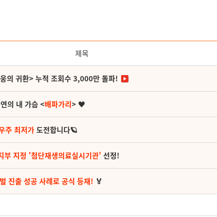
제목
영웅의 귀환> 누적 조회수 3,000만 돌파!
연의 내 가슴 <
배파가리
> ♥
 우주 최저가
도전합니다🪐
지부 지정 '첨단재생의료실시기관'
선정!
벌 진출 성공 사례로 공식 등재!
🏅