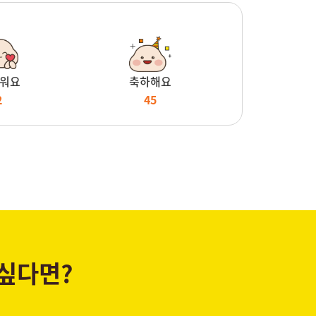
워요
축하해요
2
45
 싶다면?