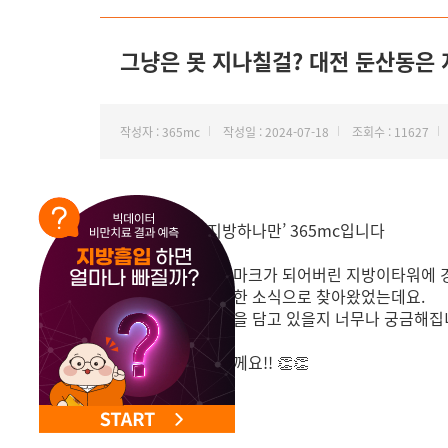
그냥은 못 지나칠걸? 대전 둔산동은 
작성자 : 365mc
작성일 : 2024-07-18
조회수 : 11627
안녕하세요. ‘지방하나만’ 365mc입니다
이젠 대전의 랜드마크가 되어버린 지방이타워에 
매번 놀랍고 짜릿한 소식으로 찾아왔었는데요.
이번엔 어떤 소식을 담고 있을지 너무나 궁금해집
지금 바로 공개할께요!! 👏👏