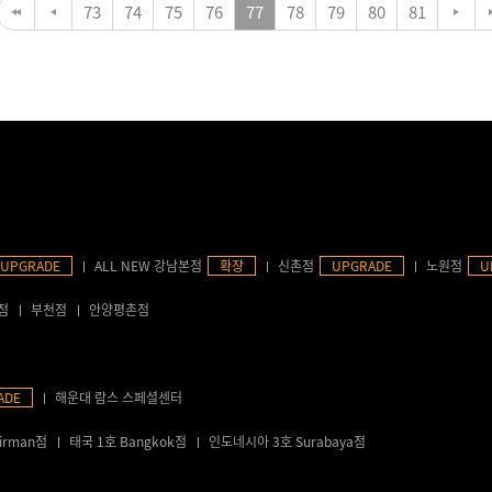
73
74
75
76
77
78
79
80
81
UPGRADE
ALL NEW 강남본점
확장
신촌점
UPGRADE
노원점
U
점
부천점
안양평촌점
ADE
해운대 람스 스페셜센터
irman점
태국 1호 Bangkok점
인도네시아 3호 Surabaya점