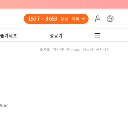
!
1577 - 3653
상담 예약
줄기세포
성공기
HOME - 지방하나만 365mc - 새소식 - 공지사항
5mc