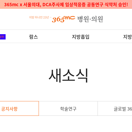
🎉365mc지방줄기세포센터 보건복지부 지정 '첨단재생의료실시기관' 선정
람스
지방흡입
지방
새소식
공지사항
학술연구
글로벌 36