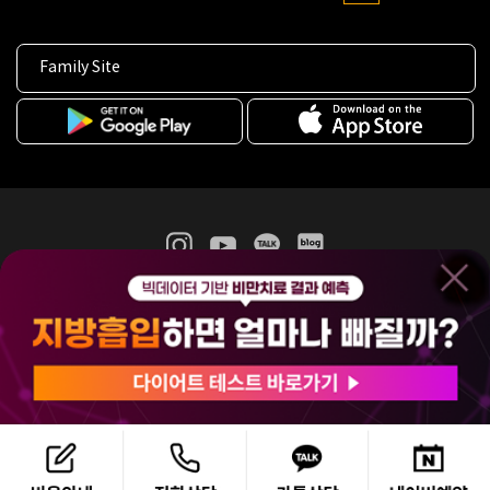
Family Site
365mc 병·의원 이용약관
홈페이지 이용약관
개인정보처리방침
비급여진료수가
증명서발급
인재채용
(주)365mcㅣ서울특별시 서초구 서초대로52길 7, 3~4층(서초동, 제일빌딩)
120-87-04354ㅣ김남철
COPYRIGHT(C) 2025 365mc. ALL RIGHTS RESERVED.