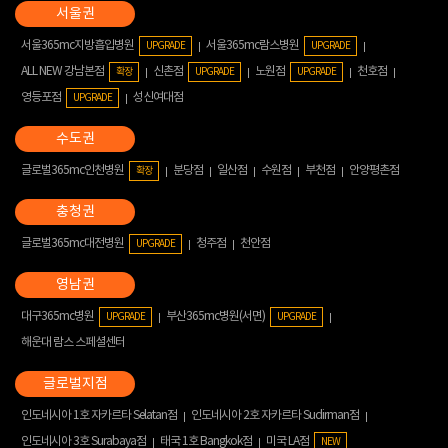
서울365mc지방흡입병원
서울365mc람스병원
UPGRADE
UPGRADE
ALL NEW 강남본점
신촌점
노원점
천호점
확장
UPGRADE
UPGRADE
영등포점
성신여대점
UPGRADE
글로벌365mc인천병원
분당점
일산점
수원점
부천점
안양평촌점
확장
글로벌365mc대전병원
청주점
천안점
UPGRADE
대구365mc병원
부산365mc병원(서면)
UPGRADE
UPGRADE
해운대 람스 스페셜센터
인도네시아 1호 자카르타 Selatan점
인도네시아 2호 자카르타 Sudirman점
인도네시아 3호 Surabaya점
태국 1호 Bangkok점
미국 LA점
NEW