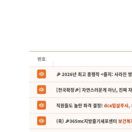
번호
🎉 2026년 최고 흥행작 <줄지: 사라진 
[전국확장🎉] 자연스러운게 아닌, 진짜 자
직원들도 놀란 파격 결정!
dca밉살주사,
(축) 🎉365mc지방줄기세포센터
보건복