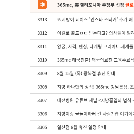
365mc, 美 캘리포니아 주정부 선정
글로
3313
🏃지방이 레이스 '인스타 스티커' 추가 배포
3312
이걸로
골드ㅂㅌ
받는다고? 의사들이 알려
3311
양궁, 사격, 펜싱, 타게팅 코리아!...세계
3310
365mc 태국진출! 태국의료진 교육수료식 
3309
8월 15일 (목) 광복절 휴진 안내
3308
지방 하나만의 정점! 365mc 강남본점, 
3307
대전병원 유튜브 채널 <지방흡입의 법칙 - 
3306
지방이랑 물놀이하러 갈 사람? 🤚 여기여기
3305
일산점 8월 휴진 일정 안내