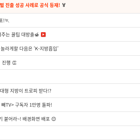
벌 진출 성공 사례로 공식 등재!
🏅
!🏃
주는 꿀팁 대방출🍯
를 놀라게할 다음은 ‘K-지방흡입’
진행 👏
초대형 지방이 트로피 받다!?
빼TV> 구독자 1만명 돌파!
 붙어라~! 배경화면 배포 😊