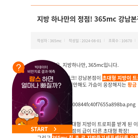
NEW 교대 지방줄기세포센터 오픈
지방 하나만의 정점! 365mc 강남본
작성자 : 365mc
작성일 : 2024-08-01
조회수 : 10670
안녕하세요. 지방하나만, 365mc입니다.
신사역의 랜드마크! 강남본점이
초대형 지방이 트
들으셨나요? 보기만해도 가슴이 웅장해지는
황금
강남본점이 멋진 대형 지방이 트로피를 받게 된 이
그 이유는 강남본점의 급이 다른 초대형 확장!
그리고
365mc 최.초.로 지방줄기세포센터를 오