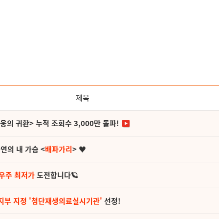
제목
영웅의 귀환> 누적 조회수 3,000만 돌파!
연의 내 가슴 <
배파가리
> ♥
 우주 최저가
도전합니다🪐
지부 지정 '첨단재생의료실시기관'
선정!