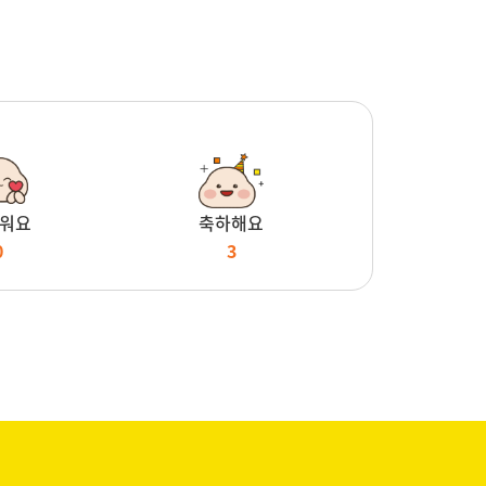
워요
축하해요
0
3