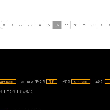
72
73
74
75
76
77
78
79
80
UPGRADE
ALL NEW 강남본점
확장
신촌점
UPGRADE
노원점
U
점
부천점
안양평촌점