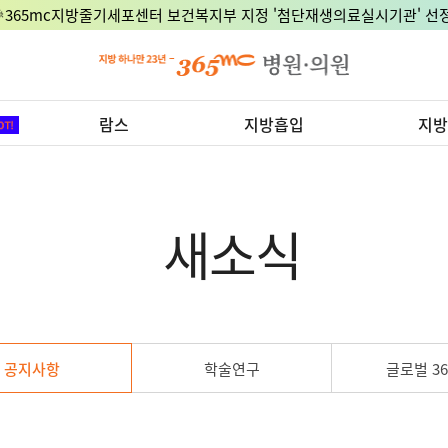
🎉365mc지방줄기세포센터 보건복지부 지정 '첨단재생의료실시기관' 선정
람스
지방흡입
지방
새소식
공지사항
학술연구
글로벌 36