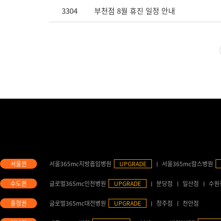
3304
부천점 8월 휴진 일정 안내
서울365mc지방흡입병원
UPGRADE
서울365mc람스병원
글로벌365mc인천병원
UPGRADE
분당점
일산점
수원
글로벌365mc대전병원
UPGRADE
청주점
천안점