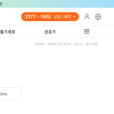
!
1577 - 3653
상담 예약
줄기세포
성공기
HOME - 지방하나만 365mc - 새소식 - 공지사항
5mc