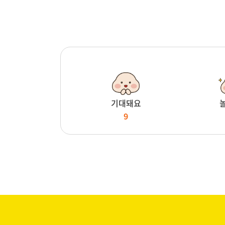
기대돼요
9