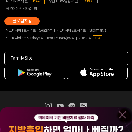
대구365mc병원
부산365mc병원(서면)
UPGRADE
UPGRADE
해운대 람스 스페셜센터
인도네시아 1호 자카르타 Selatan점
인도네시아 2호 자카르타 Sudirman점
인도네시아 3호 Surabaya점
태국 1호 Bangkok점
미국 LA점
NEW
Family Site
365mc 병·의원 이용약관
홈페이지 이용약관
개인정보처리방침
비급여진료수가
증명서발급
인재채용