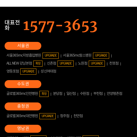
대표전
화
서울365mc지방흡입병원
서울365mc람스병원
UPGRADE
UPGRADE
ALL NEW 강남본점
신촌점
노원점
천호점
확장
UPGRADE
UPGRADE
영등포점
성신여대점
UPGRADE
글로벌365mc인천병원
분당점
일산점
수원점
부천점
안양평촌점
확장
글로벌365mc대전병원
청주점
천안점
UPGRADE