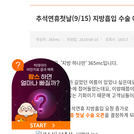
NEW 교대 지방줄기세포센터 오픈
추석연휴첫날(9/15) 지방흡입 수술
작성자 : 365mc
작성일 : 2024-08-16
조회수 : 16017
안녕하세요, '지방 하나만' 365mc입니다.
올해처럼 무더위가 길었던 여름이 있었나 싶은데
8월도 어느덧 중순에 접어들었는데요,
이맘때쯤이
장기간 푹 쉴 수 있는 기회이기 때문에 고객님들
이에 365mc는 추석연휴 지방흡입 요청 증가로
9/15(일) 추석 연휴 첫날 수술 오픈
을 결정하게 