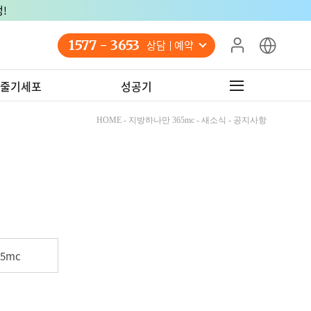
!
1577 - 3653
상담 예약
줄기세포
성공기
HOME - 지방하나만 365mc - 새소식 - 공지사항
5mc