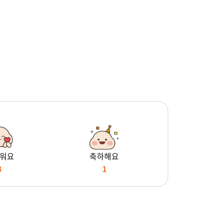
워요
축하해요
3
1