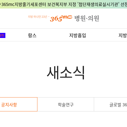
🎉365mc지방줄기세포센터 보건복지부 지정 '첨단재생의료실시기관' 선정
람스
지방흡입
지방
새소식
공지사항
학술연구
글로벌 36