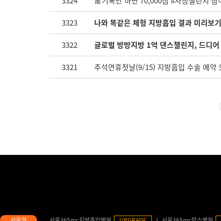
3324
🎀기록만 하면 70,000점 #자칭챌린지 참
3323
나와 똑같은 체형 지방흡입 결과 미리보기 -
3322
글로벌 방방지방 1억 댄스챌린지, 드디어 시
3321
추석연휴첫날(9/15) 지방흡입 수술 예약
서울365mc지방흡입병원
UPGRADE
서울365mc람스병원