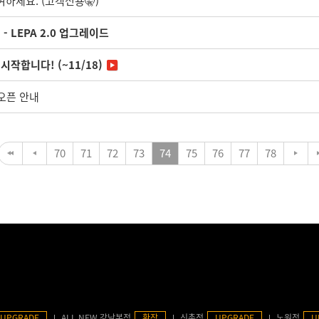
여하세요. (고객전용🤫)
 LEPA 2.0 업그레이드
작합니다! (~11/18)
 오픈 안내
70
71
72
73
74
75
76
77
78
UPGRADE
ALL NEW 강남본점
확장
신촌점
UPGRADE
노원점
U