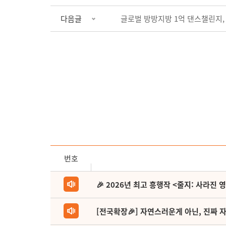
다음글
글로벌 방방지방 1억 댄스챌린지, 드
번호
🎉 2026년 최고 흥행작 <줄지: 사라진 
[전국확장🎉] 자연스러운게 아닌, 진짜 자