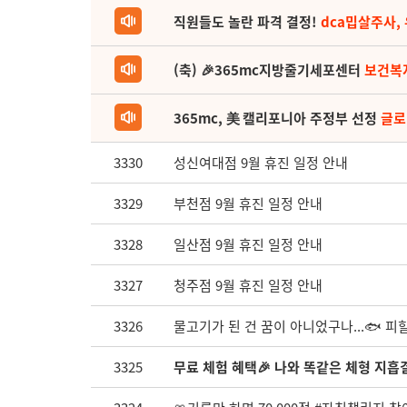
직원들도 놀란 파격 결정!
dca밉살주사,
(축) 🎉365mc지방줄기세포센터
보건복
365mc, 美 캘리포니아 주정부 선정
글로
3330
성신여대점 9월 휴진 일정 안내
3329
부천점 9월 휴진 일정 안내
3328
일산점 9월 휴진 일정 안내
3327
청주점 9월 휴진 일정 안내
3326
물고기가 된 건 꿈이 아니었구나...🐟 피
3325
무료 체험 혜택🎉 나와 똑같은 체형 지흡결