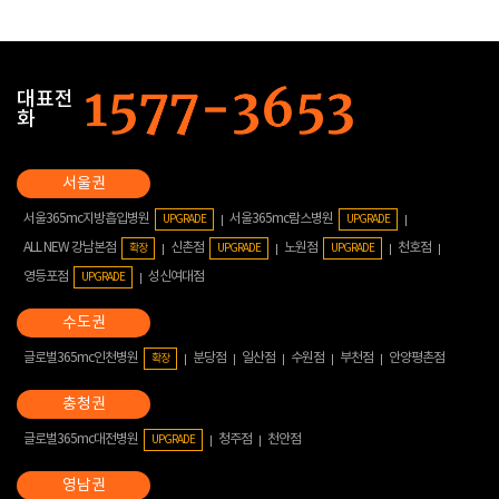
대표전
화
서울365mc지방흡입병원
서울365mc람스병원
UPGRADE
UPGRADE
ALL NEW 강남본점
신촌점
노원점
천호점
확장
UPGRADE
UPGRADE
영등포점
성신여대점
UPGRADE
글로벌365mc인천병원
분당점
일산점
수원점
부천점
안양평촌점
확장
글로벌365mc대전병원
청주점
천안점
UPGRADE