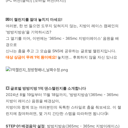
[PC 버전(클릭)]
[모바일 버전(터치)]
💌이 챌린지를 절대 놓치지 마세요!
여러분, 한 번 들으면 도무지 잊혀지지 않는, 지방이 레이스 캠페인의
'방방지방송'을 기억하시죠?
그 열기를 이어, 이번에는 '365mc - 365mc 지방이레이스' 음원을 배
경으로
신나는 춤을 추고 그 모습을 SNS에 공유하는 글로벌 챌린지입니다.
대상 상금이 무려 1억 원이에요!
놓치면… 후회하지 않을 자신 있나요
💥 글로벌 방방지방 1억 댄스챌린지를 소개합니다
2024년 8월 19일부터 11월 18일까지, '방방지방송'(365mc - 365mc
지방이 레이스) 음원을 배경삼아,
지방이와 함께 또는 여러분만의 독특한 스타일로 춤을 춰보세요. 이 챌
린지에 참여하려면, 몇 가지 간단한 스텝을 따라하면 됩니다😘:
STEP 01 배경음악 설정
: 방방지방송(365mc - 365mc 지방이레이스)