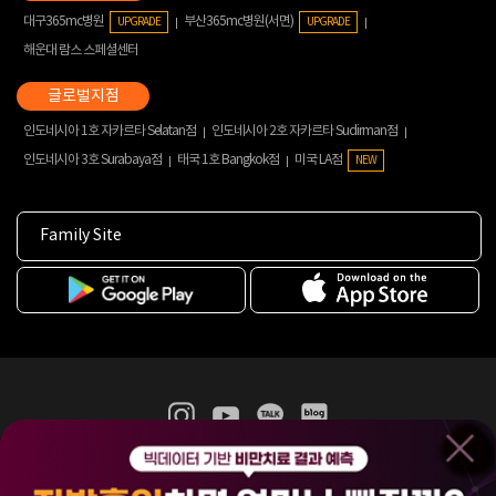
대구365mc병원
부산365mc병원(서면)
UPGRADE
UPGRADE
해운대 람스 스페셜센터
인도네시아 1호 자카르타 Selatan점
인도네시아 2호 자카르타 Sudirman점
인도네시아 3호 Surabaya점
태국 1호 Bangkok점
미국 LA점
NEW
Family Site
365mc 병·의원 이용약관
홈페이지 이용약관
개인정보처리방침
비급여진료수가
증명서발급
인재채용