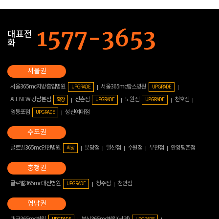
대표전
화
서울365mc지방흡입병원
서울365mc람스병원
UPGRADE
UPGRADE
ALL NEW 강남본점
신촌점
노원점
천호점
확장
UPGRADE
UPGRADE
영등포점
성신여대점
UPGRADE
글로벌365mc인천병원
분당점
일산점
수원점
부천점
안양평촌점
확장
글로벌365mc대전병원
청주점
천안점
UPGRADE