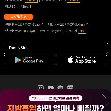
대구365mc병원
부산365mc병원(서면)
UPGRADE
UPGRADE
해운대 람스 스페셜센터
인도네시아 1호 자카르타 Selatan점
인도네시아 2호 자카르타 Sudirman점
인도네시아 3호 Surabaya점
태국 1호 Bangkok점
미국 LA점
NEW
Family Site
365mc 병·의원 이용약관
홈페이지 이용약관
개인정보처리방침
비급여진료수가
증명서발급
인재채용